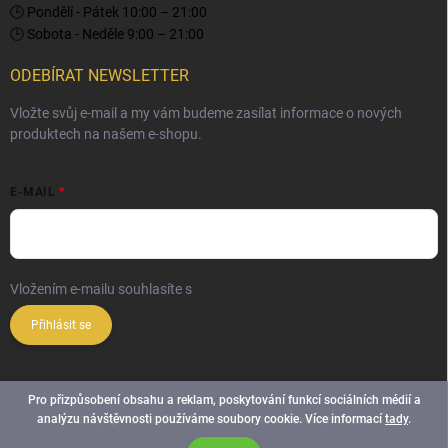
🕒 Pondělí - Pátek 10:00 – 21:00
🕒 Sobota - Neděle 9:00 – 21:00
ODEBÍRAT NEWSLETTER
Vložte svůj e-mail a my vám budeme zasílat informace o nových
produktech na našem e-shopu.
E-MAIL
Vložením e-mailu souhlasíte s
podmínkami ochrany osobních údajů
Přihlásit se
Pro přizpůsobení obsahu a reklam, poskytování funkcí sociálních médií a
analýzu návštěvnosti používáme soubory cookie. Více informací
tady
.
Copyright 2026
Elite Palace
. Všechna práva vyhrazena.