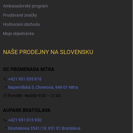
Ambasadorský program
Prodávané značky
Hodnocení obchodu
Moje objednávka
NAŠE PRODEJNY NA SLOVENSKU
OC PROMENADA NITRA
📞
+421 951 055 816
📍
Napervillská 5, Chrenová, 949 01 Nitra
🕒 Pondělí - Neděle 9:00 – 21:00
AUPARK BRATISLAVA
📞
+421 951 015 930
📍
Einsteinova 3541/18, 851 01 Bratislava