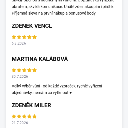
Skvělý obchod s nádhernými vůněmi. Objednávka vyřízena
obratem, skvělá komunikace. Určitě zde nakoupím i příště.
Příjemná sleva na první nákup a bonusové body.
ZDENEK VENCL
6.8.2026
MARTINA KALÁBOVÁ
30.7.2026
Velký výběr vůní - od každé vzoreček, rychlé vyřízení
objednávky, nemám co vytknout ♥️
ZDENĚK MILER
21.7.2026