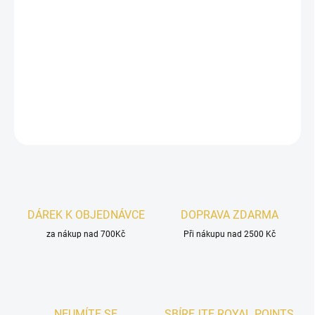
Rasasi Hawas Fire For Him
je energická, svěží a smyslná vůně pro
moderního muže. Spojuje aromatickou
šalvěj, mořské tóny
a
jasmín
s hřejivým závěrem
ambry
a
minerálů
. Výrazná vůně, která
zanechá stopu.
DETAILNÍ INFORMACE
ZEPTAT SE
HLÍDAT
DÁREK K OBJEDNÁVCE
DOPRAVA ZDARMA
za nákup nad 700Kč
Při nákupu nad 2500 Kč
NEUMÍTE SE
SBÍREJTE ROYAL POINTS