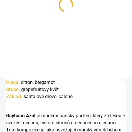
Měrná
48 Kč / 1 ml
cena:
Do košíku
Inspirováno Dior Homme
Cologne 2022 Dior. Rayhaan
Azul je svěží pánská vůně s...
Hlava:
c
itron, b
ergamot
Srdce:
grapefruitový květ
Základ:
santalové dřevo, calone
Rayhaan Azul
je moderní pánský parfém, který ztělesňuje
svěžest oceánu, čistotu citrusů a nenucenou eleganci.
Tato kompozice je jako osvěžující mořský vánek během