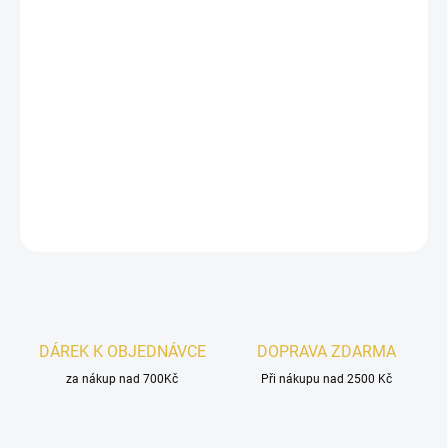
Inspirováno
Dior Homme Cologne 2022 Dior.
Rayhaan Azul
je svěží pánská vůně s citrusovým úvodem,
jemným grapefruitovým květem a čistým dřevitě-
mořským základem. Energická, elegantní a ideální pro
každý den.
DETAILNÍ INFORMACE
ZEPTAT SE
HLÍDAT
DÁREK K OBJEDNÁVCE
DOPRAVA ZDARMA
za nákup nad 700Kč
Při nákupu nad 2500 Kč