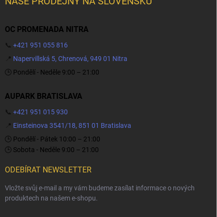
NAŠE PRODEJNY NA SLOVENSKU
OC PROMENADA NITRA
📞
+421 951 055 816
📍
Napervillská 5, Chrenová, 949 01 Nitra
🕒 Pondělí - Neděle 9:00 – 21:00
AUPARK BRATISLAVA
📞
+421 951 015 930
📍
Einsteinova 3541/18, 851 01 Bratislava
🕒 Pondělí - Pátek 10:00 – 21:00
🕒 Sobota - Neděle 9:00 – 21:00
ODEBÍRAT NEWSLETTER
Vložte svůj e-mail a my vám budeme zasílat informace o nových
produktech na našem e-shopu.