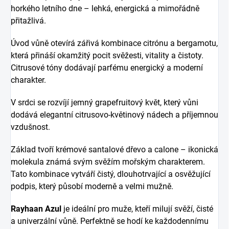
horkého letního dne – lehká, energická a mimořádně
přitažlivá.
Úvod vůně otevírá zářivá kombinace citrónu a bergamotu,
která přináší okamžitý pocit svěžesti, vitality a čistoty.
Citrusové tóny dodávají parfému energický a moderní
charakter.
V srdci se rozvíjí jemný grapefruitový květ, který vůni
dodává elegantní citrusovo-květinový nádech a příjemnou
vzdušnost.
Základ tvoří krémové santalové dřevo a calone – ikonická
molekula známá svým svěžím mořským charakterem.
Tato kombinace vytváří čistý, dlouhotrvající a osvěžující
podpis, který působí moderně a velmi mužně.
Rayhaan Azul
je ideální pro muže, kteří milují svěží, čisté
a univerzální vůně. Perfektně se hodí ke každodennímu