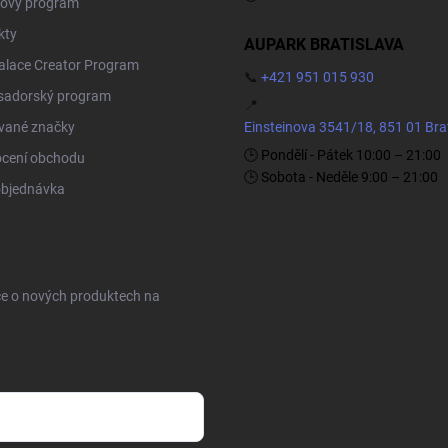
ový program
kty
AUPARK BRATISLAVA
Palace Creator Program
📞
+421 951 015 930
adorský program
📍
vané značky
Einsteinova 3541/18, 851 01 Bra
🕒 Pondělí - Pátek 10:00 – 21:00
cení obchodu
🕒 Sobota - Neděle 9:00 – 21:00
objednávka
ce o nových produktech na