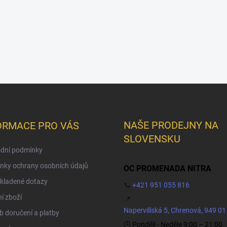
NAŠE PRODEJNY NA
ORMACE PRO VÁS
SLOVENSKU
dní podmínky
nky ochrany osobních údajů
OC PROMENADA NITRA
kladené dotazy
📞
+421 951 055 816
í zboží
📍
Napervillská 5, Chrenová, 949 01
 doručení a platby
🕒 Pondělí - Neděle 9:00 – 21:00