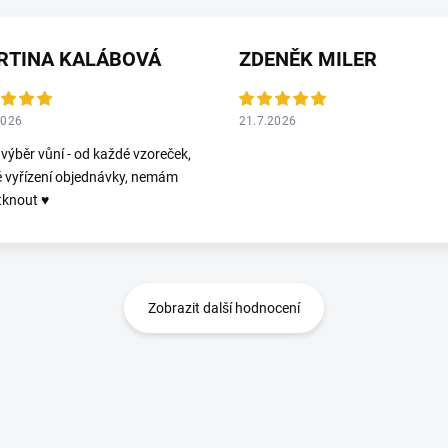
RTINA KALÁBOVÁ
ZDENĚK MILER
2026
21.7.2026
 výběr vůní - od každé vzoreček,
é vyřízení objednávky, nemám
tknout ♥️
Zobrazit další hodnocení