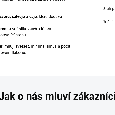
Druh 
zvoru, šalvěje
a
čaje
, které dodává
Roční 
drem
a sofistikovaným tónem
trvající stopu.
eří milují svěžest, minimalismus a pocit
ylovém flakonu.