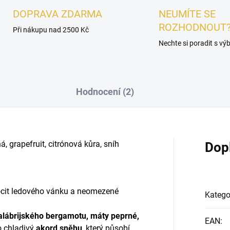
DOPRAVA ZDARMA
NEUMÍTE SE
ROZHODNOUT
Při nákupu nad 2500 Kč
Nechte si poradit s v
Hodnocení (2)
, grapefruit, citrónová kůra, sníh
Dop
pocit ledového vánku a neomezené
Katego
alábrijského bergamotu, máty peprné,
EAN
:
o chladivý
akord sněhu
, který působí