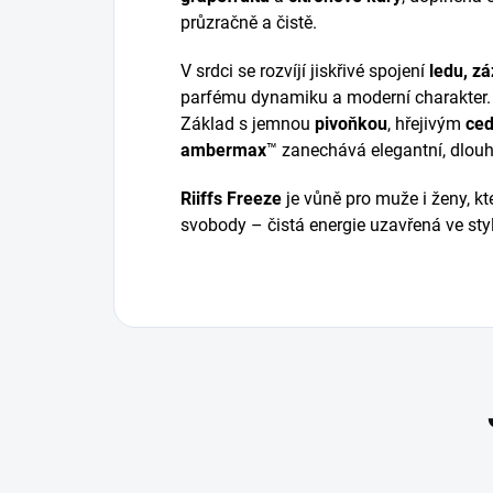
průzračně a čistě.
V srdci se rozvíjí jiskřivé spojení
ledu, zá
parfému dynamiku a moderní charakter.
Základ s jemnou
pivoňkou
, hřejivým
ce
ambermax
™ zanechává elegantní, dlouho
Riiffs Freeze
je vůně pro muže i ženy, kt
svobody – čistá energie uzavřená ve st