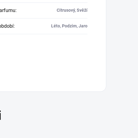
parfumu
:
Citrusový, Svěží
období
:
Léto, Podzim, Jaro