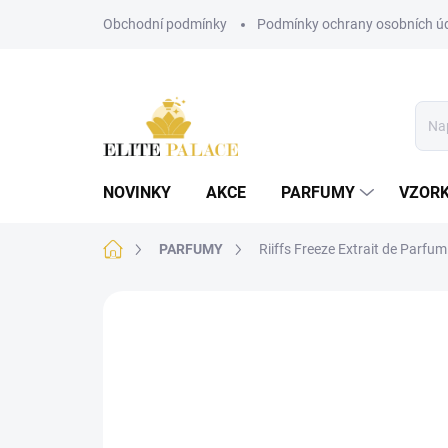
Přejít
Obchodní podmínky
Podmínky ochrany osobních ú
na
obsah
NOVINKY
AKCE
PARFUMY
VZOR
Domů
PARFUMY
Riiffs Freeze Extrait de Parfu
2 hodnocení
Podrobnosti hodnocení
Z
UNISEX