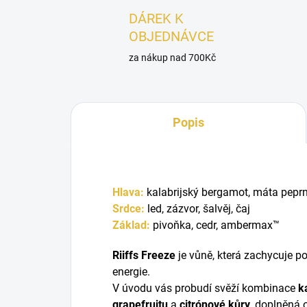
DÁREK K
OBJEDNÁVCE
za nákup nad 700Kč
Popis
Hlava:
kalabrijský bergamot, máta peprná
Srdce:
led, zázvor, šalvěj, čaj
Základ:
pivoňka, cedr
, a
mbermax™
Riiffs Freeze
je vůně, která zachycuje 
energie.
V úvodu vás probudí svěží kombinace
k
grapefruitu
a
citrónové kůry
, doplněná 