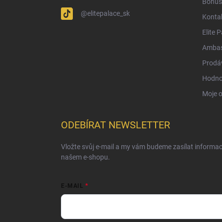
Bonus
@elitepalace_sk
Konta
Elite 
Ambas
Prodá
Hodno
Moje 
ODEBÍRAT NEWSLETTER
Vložte svůj e-mail a my vám budeme zasílat informa
našem e-shopu.
E-MAIL