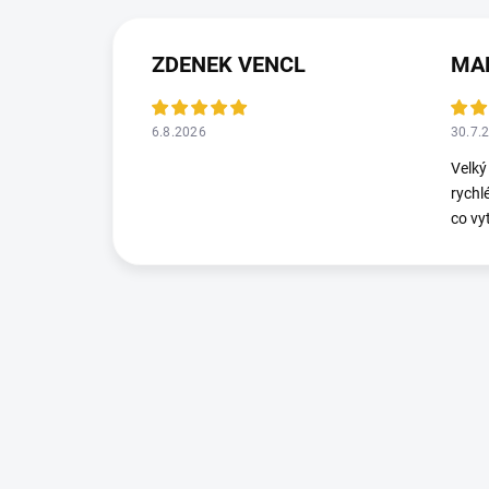
ZDENEK VENCL
MA
6.8.2026
30.7.
Velký
rychl
co vy