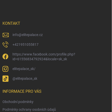
á
p
a
t
í
KONTAKT
info
@
elitepalace.cz
+421951055817
https://www.facebook.com/profile.php?
id=61556834792924&locale=sk_sk
elitepalace_sk/
@elitepalace_sk
INFORMACE PRO VÁS
Obchodní podmínky
Podmínky ochrany osobních údajů