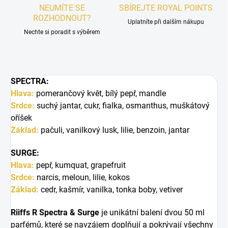
NEUMÍTE SE
SBÍREJTE ROYAL POINTS
ROZHODNOUT?
Uplatníte při dalším nákupu
Nechte si poradit s výběrem
SPECTRA:
Hlava:
pomerančový květ, bílý pepř, mandle
Srdce:
suchý jantar, cukr, fialka, osmanthus, muškátový
oříšek
Základ:
pačuli, vanilkový lusk, lilie, benzoin, jantar
SURGE:
Hlava:
pepř, kumquat, grapefruit
Srdce:
narcis, meloun, lilie, kokos
Základ:
cedr, kašmír, vanilka, tonka boby, vetiver
Riiffs R Spectra & Surge
je unikátní balení dvou 50 ml
parfémů, které se navzájem doplňují a pokrývají všechny