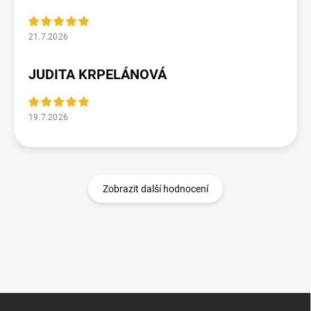
21.7.2026
JUDITA KRPELÁNOVÁ
19.7.2026
Zobrazit další hodnocení
Z