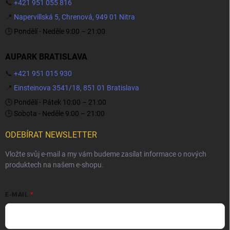
📞
+421 951 055 816
📍
Napervillská 5, Chrenová, 949 01 Nitra
🕒 Pondělí - Neděle 9:00 – 21:00
AUPARK BRATISLAVA
📞
+421 951 015 930
📍
Einsteinova 3541/18, 851 01 Bratislava
🕒 Pondělí - Pátek 10:00 – 21:00
🕒 Sobota - Neděle 9:00 – 21:00
ODEBÍRAT NEWSLETTER
Vložte svůj e-mail a my vám budeme zasílat informace o nových
produktech na našem e-shopu.
E-MAIL