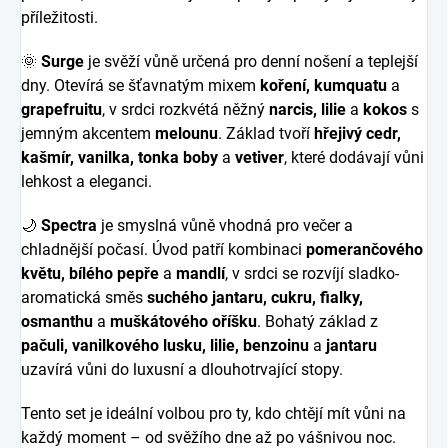
příležitosti.
🌞
Surge
je svěží vůně určená pro denní nošení a teplejší
dny. Otevírá se šťavnatým mixem
koření, kumquatu
a
grapefruitu
, v srdci rozkvétá něžný
narcis, lilie
a
kokos
s
jemným akcentem
melounu
. Základ tvoří
hřejivý cedr,
kašmír, vanilka, tonka boby
a
vetiver
, které dodávají vůni
lehkost a eleganci.
🌙
Spectra
je smyslná vůně vhodná pro večer a
chladnější počasí. Úvod patří kombinaci
pomerančového
květu, bílého pepře
a
mandlí
, v srdci se rozvíjí sladko-
aromatická směs
suchého jantaru, cukru, fialky,
osmanthu
a
muškátového oříšku
. Bohatý základ z
pačuli, vanilkového lusku, lilie, benzoinu
a
jantaru
uzavírá vůni do luxusní a dlouhotrvající stopy.
Tento set je ideální volbou pro ty, kdo chtějí mít vůni na
každý moment – ​​od svěžího dne až po vášnivou noc.