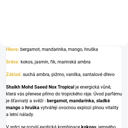
je svěží vůně plná tropického
ovoce, kokosu a mořského
nádechu,...
Hlava:
bergamot, mandarinka, mango, hruška
Srdce:
kokos, jasmín, fík, marinská ambra
Základ:
suchá ambra, pižmo, vanilka, santalové dřevo
Shaikh Mohd Saeed Nox Tropical
je energická vůně,
která vás přenese přímo do tropického ráje. Úvod parfému
je šťavnatý a svěží -
bergamot, mandarinka, sladké
mango
a
hruška
vytvářejí ovocnou explozi plnou vitality
a letní nálady.
V srdci se rozvíjí exotická kombinace
kokosu
, jemného