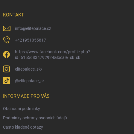
a
t
í
KONTAKT
info
@
elitepalace.cz
+421951055817
https://www.facebook.com/profile.php?
id=61556834792924&locale=sk_sk
elitepalace_sk/
@elitepalace_sk
INFORMACE PRO VÁS
Obchodní podmínky
Podmínky ochrany osobních údajů
Často kladené dotazy