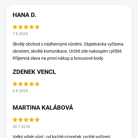
HANA D.
7.8.2026
Skvělý obchod s nádhernými vůněmi. Objednávka vyřízena
obratem, skvělá komunikace. Určitě zde nakoupím i příště.
Příjemná sleva na první nákup a bonusové body.
ZDENEK VENCL
6.8.2026
MARTINA KALÁBOVÁ
30.7.2026
Velký výběr vůní - od každé vzoreček, rychlé vyřízení