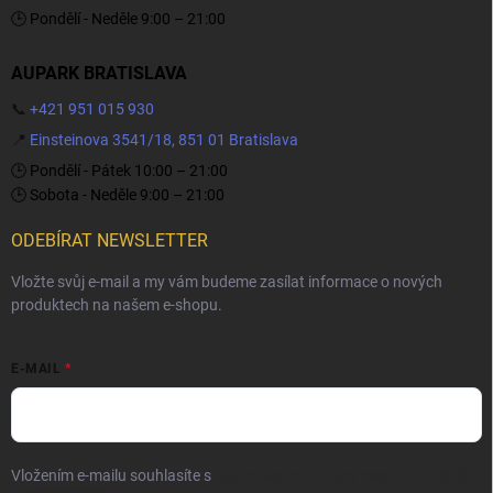
🕒 Pondělí - Neděle 9:00 – 21:00
AUPARK BRATISLAVA
📞
+421 951 015 930
📍
Einsteinova 3541/18, 851 01 Bratislava
🕒 Pondělí - Pátek 10:00 – 21:00
🕒 Sobota - Neděle 9:00 – 21:00
ODEBÍRAT NEWSLETTER
Vložte svůj e-mail a my vám budeme zasílat informace o nových
produktech na našem e-shopu.
E-MAIL
Vložením e-mailu souhlasíte s
podmínkami ochrany osobních údajů