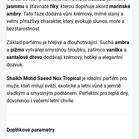
jasmínu
a šťavnaté
fíky
, kterou doplňuje akord
marinské
ambry
. Tato fáze dodává vůni krémový, mírně slaný a
velmi přitažlivý charakter, který evokuje slunce, moře a
bezstarostnost.
Základ parfému je hřejivý a dlouhotrvající. Suchá
ambra
a
pižmo
vytvářejí smyslnou hloubku, zatímco
vanilka
a
santalové dřevo
dodávají krémový, hebký a elegantní
dozvuk.
Shaikh Mohd Saeed Nox Tropical
je ideální parfém pro
muže, kteří milují svěží, exotické a letní vůně s jemně
sladkým a smyslným podtónem. Perfektní pro teplé dny,
dovolenou i večerní letní chvíle.
Doplňkové parametry