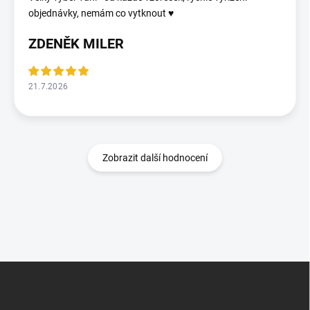
objednávky, nemám co vytknout ♥️
ZDENĚK MILER
21.7.2026
Zobrazit další hodnocení
Z
á
p