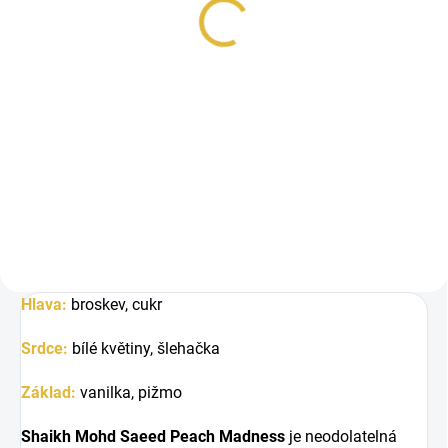
48 Kč
Měrná
48 Kč / 1 ml
cena:
Do košíku
Shaikh Mohd Saeed Peach
Madness je sladká dámská vůně
s cukrovou broskví, krémovým
květinovým...
Hlava:
broskev, cukr
Srdce:
bílé květiny, šlehačka
Základ:
v
anilka, pižmo
Shaikh Mohd Saeed Peach Madness
je neodolatelná