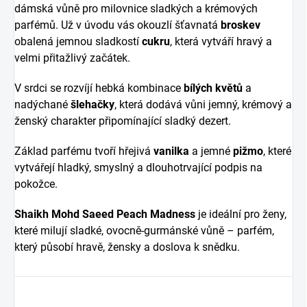
dámská vůně pro milovnice sladkých a krémových
parfémů. Už v úvodu vás okouzlí šťavnatá
broskev
obalená jemnou sladkostí
cukru
, která vytváří hravý a
velmi přitažlivý začátek.
V srdci se rozvíjí hebká kombinace
bílých květů
a
nadýchané
šlehačky
, která dodává vůni jemný, krémový a
ženský charakter připomínající sladký dezert.
Základ parfému tvoří hřejivá
vanilka
a jemné
pižmo
, které
vytvářejí hladký, smyslný a dlouhotrvající podpis na
pokožce.
Shaikh Mohd Saeed Peach Madness
je ideální pro ženy,
které milují sladké, ovocně-gurmánské vůně – parfém,
který působí hravě, žensky a doslova k snědku.