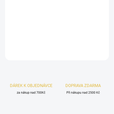
Shaikh Mohd Saeed Peach Madness
je sladká dámská
vůně s
cukrovou broskví
,
krémovým květinovým srdcem
a jemným
vanilkovo-pižmovým základem
. Hravá, ženská
a extrémně návyková.
DETAILNÍ INFORMACE
ZEPTAT SE
HLÍDAT
DÁREK K OBJEDNÁVCE
DOPRAVA ZDARMA
za nákup nad 700Kč
Při nákupu nad 2500 Kč