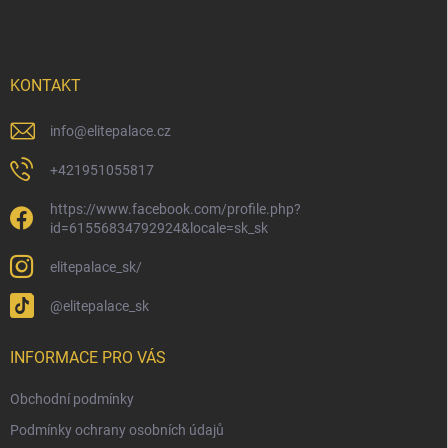
p
a
t
í
KONTAKT
info
@
elitepalace.cz
+421951055817
https://www.facebook.com/profile.php?
id=61556834792924&locale=sk_sk
elitepalace_sk/
@elitepalace_sk
INFORMACE PRO VÁS
Obchodní podmínky
Podmínky ochrany osobních údajů