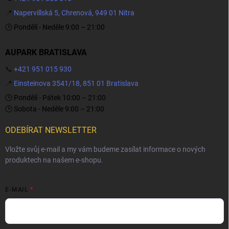
📍
Napervillská 5, Chrenová, 949 01 Nitra
🕒 Pondělí - Neděle 9:00 – 21:00
AUPARK BRATISLAVA
📞
+421 951 015 930
📍
Einsteinova 3541/18, 851 01 Bratislava
🕒 Pondělí - Pátek 10:00 – 21:00
🕒 Sobota - Neděle 9:00 – 21:00
ODEBÍRAT NEWSLETTER
Vložte svůj e-mail a my vám budeme zasílat informace o nových
produktech na našem e-shopu.
E-MAIL