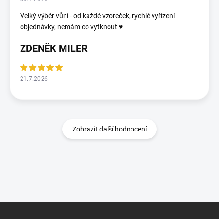
Velký výběr vůní - od každé vzoreček, rychlé vyřízení
objednávky, nemám co vytknout ♥️
ZDENĚK MILER
21.7.2026
Zobrazit další hodnocení
Z
á