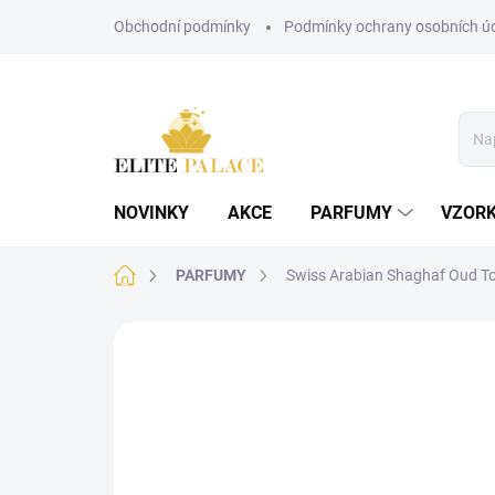
Přejít
Obchodní podmínky
Podmínky ochrany osobních ú
na
obsah
NOVINKY
AKCE
PARFUMY
VZOR
Domů
PARFUMY
Swiss Arabian Shaghaf Oud T
Neohodnoceno
Podrobnosti hodnoce
UNISEX