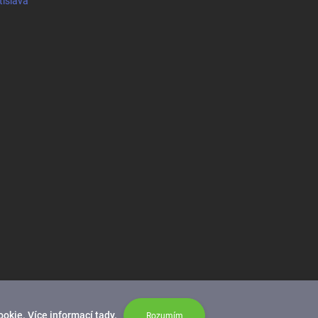
tislava
ookie. Více informací
tady
.
Rozumím