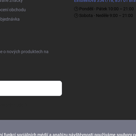
vané značky
Einsteinova 3541/18, 851 01 Bra
🕒 Pondělí - Pátek 10:00 – 21:00
cení obchodu
🕒 Sobota - Neděle 9:00 – 21:00
objednávka
ce o nových produktech na
sobních údajů
í funkcí sociálních médií a analýzu návštěvnosti používáme soubory c