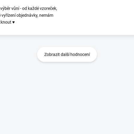
 výběr vůní - od každé vzoreček,
é vyřízení objednávky, nemám
tknout ♥️
Zobrazit další hodnocení