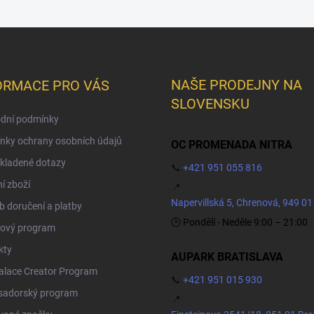
NAŠE PRODEJNY NA
ORMACE PRO VÁS
SLOVENSKU
dní podmínky
nky ochrany osobních údajů
OC PROMENADA NITRA
kladené dotazy
📞
+421 951 055 816
í zboží
📍
Napervillská 5, Chrenová, 949 01
 doručení a platby
🕒 Pondělí - Neděle 9:00 – 21:00
ový program
kty
AUPARK BRATISLAVA
Palace Creator Program
📞
+421 951 015 930
adorský program
📍