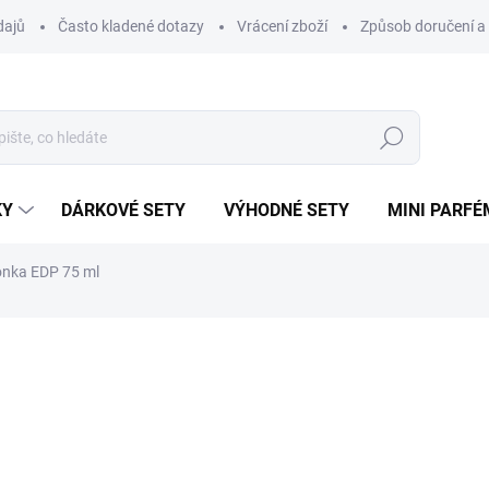
dajů
Často kladené dotazy
Vrácení zboží
Způsob doručení a 
Hledat
KY
DÁRKOVÉ SETY
VÝHODNÉ SETY
MINI PARFÉ
onka EDP 75 ml
ní
ZNAČKA:
SWISS ARABIAN
1 213 Kč
Měrná
SKLADEM
cena: