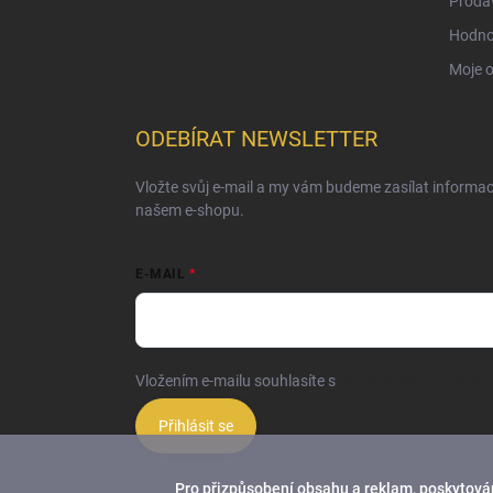
Prodá
Hodno
Moje 
ODEBÍRAT NEWSLETTER
Vložte svůj e-mail a my vám budeme zasílat informa
našem e-shopu.
E-MAIL
Vložením e-mailu souhlasíte s
podmínkami ochrany o
Přihlásit se
Pro přizpůsobení obsahu a reklam, poskytován