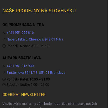
NAŠE PRODEJNY NA SLOVENSKU
OC PROMENADA NITRA
📞
+421 951 055 816
📍
Napervillská 5, Chrenová, 949 01 Nitra
🕒 Pondělí - Neděle 9:00 – 21:00
AUPARK BRATISLAVA
📞
+421 951 015 930
📍
Einsteinova 3541/18, 851 01 Bratislava
🕒 Pondělí - Pátek 10:00 – 21:00
🕒 Sobota - Neděle 9:00 – 21:00
ODEBÍRAT NEWSLETTER
Vložte svůj e-mail a my vám budeme zasílat informace o nových