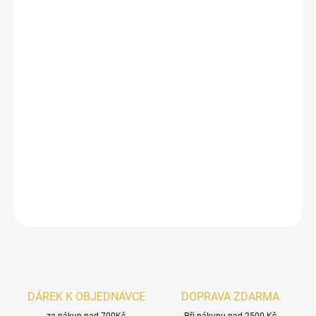
−
+
Přidat do košíku
Inšpirované
Pacific Chill Louis Vuitton.
Al Absar Divine Muhit
je svieža unisex vôňa s citrusovým
úvodom, chladivým mätovo-ovocným srdcom a čistým
ambroxanovo-pižmovým základom. Ľahká, moderná a
energická.
DETAILNÍ INFORMACE
ZEPTAT SE
HLÍDAT
DÁREK K OBJEDNÁVCE
DOPRAVA ZDARMA