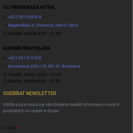
OC PROMENADA NITRA
📞
+421 951 055 816
📍
Napervillská 5, Chrenová, 949 01 Nitra
🕒 Pondělí - Neděle 9:00 – 21:00
AUPARK BRATISLAVA
📞
+421 951 015 930
📍
Einsteinova 3541/18, 851 01 Bratislava
🕒 Pondělí - Pátek 10:00 – 21:00
🕒 Sobota - Neděle 9:00 – 21:00
ODEBÍRAT NEWSLETTER
Vložte svůj e-mail a my vám budeme zasílat informace o nových
produktech na našem e-shopu.
E-MAIL