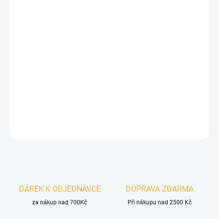
−
+
Přidat do košíku
Al Haramain Das Ziel
je
svěží a elegantní parfém
s citrusově-
čajovým úvodem, kde se mísí živé tóny
citrusů
a
zeleného čaje
. V
srdci se rozvíjí jemný
jasmín, růže
a
maté
, které dodávají vůni
květinový charakter. Základ uzavírají
dřevité tóny
a
dubový mech,
čímž vůně získává hloubku a sofistikovanost.
DETAILNÍ INFORMACE
ZEPTAT SE
HLÍDAT
DÁREK K OBJEDNÁVCE
DOPRAVA ZDARMA
za nákup nad 700Kč
Při nákupu nad 2500 Kč