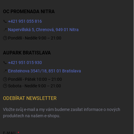
OC PROMENADA NITRA
📞
+421 951 055 816
📍
Napervillská 5, Chrenová, 949 01 Nitra
🕒 Pondělí - Neděle 9:00 – 21:00
AUPARK BRATISLAVA
📞
+421 951 015 930
📍
Einsteinova 3541/18, 851 01 Bratislava
🕒 Pondělí - Pátek 10:00 – 21:00
🕒 Sobota - Neděle 9:00 – 21:00
ODEBÍRAT NEWSLETTER
Vložte svůj e-mail a my vám budeme zasílat informace o nových
produktech na našem e-shopu.
E-MAIL