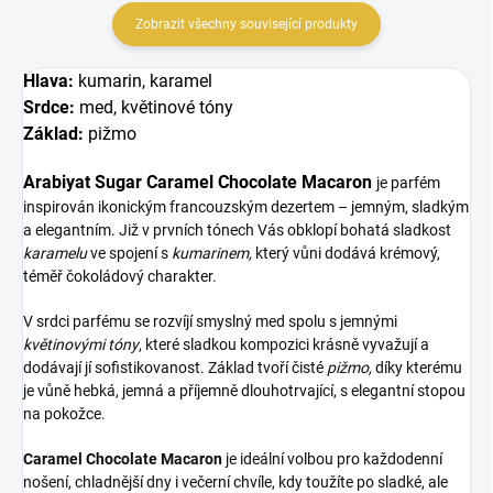
Zobrazit všechny související produkty
Hlava:
kumarin, karamel
Srdce:
med, květinové tóny
Základ:
pižmo
Arabiyat Sugar Caramel Chocolate Macaron
je parfém
inspirován ikonickým francouzským dezertem – jemným, sladkým
a elegantním. Již v prvních tónech Vás obklopí bohatá sladkost
karamelu
ve spojení s
kumarinem,
který vůni dodává krémový,
téměř čokoládový charakter.
V srdci parfému se rozvíjí smyslný med spolu s jemnými
květinovými tóny
, které sladkou kompozici krásně vyvažují a
dodávají jí sofistikovanost. Základ tvoří čisté
pižmo,
díky kterému
je vůně hebká, jemná a příjemně dlouhotrvající, s elegantní stopou
na pokožce.
Caramel Chocolate Macaron
je ideální volbou pro každodenní
nošení, chladnější dny i večerní chvíle, kdy toužíte po sladké, ale