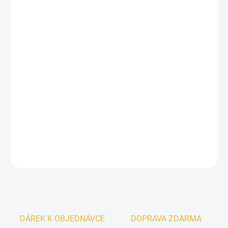
13.8.2026
−
+
Přidat do košíku
Arabiyat Sugar Coconut Chiffon
je lahodná gurmánská
vůně plná krémového kokosu a sladké hebkosti.
Kokos
se
v úvodu i v srdci prolíná s jemným
jasmínem
, zatímco
základ z
másla, cukru, vanilky, karamelu
a
pižma
vytváří
hřejivou, dezertní a mimořádně návykovou stopu.
DETAILNÍ INFORMACE
ZEPTAT SE
HLÍDAT
DÁREK K OBJEDNÁVCE
DOPRAVA ZDARMA