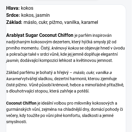
Hlava:
kokos
Srdce:
kokos, jasmín
Základ:
máslo, cukr, pižmo, vanilka, karamel
Arabiyat Sugar Coconut Chiffon
je parfém inspirován
nadýchaným kokosovým dezertem, který hýčká smysly již od
prvního momentu. Čistý,
krémový kokos
se objevuje hned v úvodu
a pokračuje také v srdci vůně, kde jej jemně doplňuje elegantní
jasmín
, dodávající kompozici lehkost a květinovou jemnost.
Základ parfému je bohatý a hřejivý –
máslo, cukr, vanilka a
karamel
vytvářejí sladkou, dezertní harmonii, kterou zjemňuje
čisté pižmo. Vůně působí krémově, hebce a mimořádně přitažlivě,
s dlouhotrvající stopou, která zahřeje a potěší.
Coconut Chiffon
je ideální volbou pro milovníky kokosových a
gurmánských vůní, zejména na chladnější dny, domácí pohody či
večery, kdy toužíte po vůni plné komfortu, sladkosti a jemné
smyslnosti.