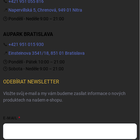
📞
+421 951 055 816
📍
Napervillská 5, Chrenová, 949 01 Nitra
🕒 Pondělí - Neděle 9:00 – 21:00
AUPARK BRATISLAVA
📞
+421 951 015 930
📍
Einsteinova 3541/18, 851 01 Bratislava
🕒 Pondělí - Pátek 10:00 – 21:00
🕒 Sobota - Neděle 9:00 – 21:00
ODEBÍRAT NEWSLETTER
Vložte svůj e-mail a my vám budeme zasílat informace o nových
produktech na našem e-shopu.
E-MAIL