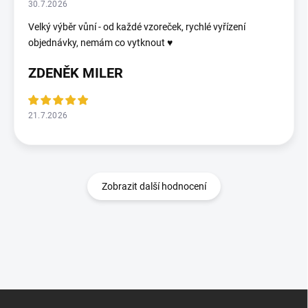
30.7.2026
Velký výběr vůní - od každé vzoreček, rychlé vyřízení
objednávky, nemám co vytknout ♥️
ZDENĚK MILER
21.7.2026
Zobrazit další hodnocení
Z