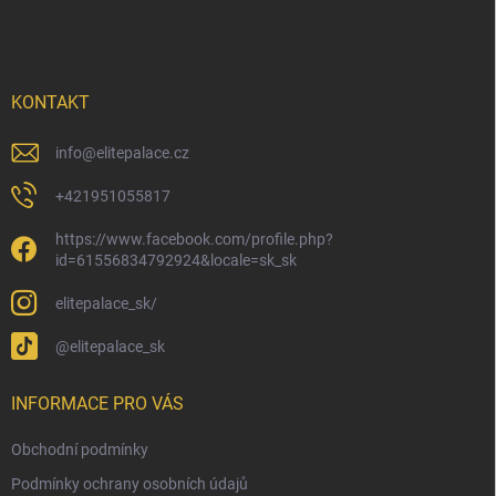
á
p
a
t
í
KONTAKT
info
@
elitepalace.cz
+421951055817
https://www.facebook.com/profile.php?
id=61556834792924&locale=sk_sk
elitepalace_sk/
@elitepalace_sk
INFORMACE PRO VÁS
Obchodní podmínky
Podmínky ochrany osobních údajů