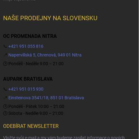
NAŠE PRODEJNY NA SLOVENSKU
OC PROMENADA NITRA
📞
+421 951 055 816
📍
Napervillská 5, Chrenová, 949 01 Nitra
🕒 Pondělí - Neděle 9:00 – 21:00
AUPARK BRATISLAVA
📞
+421 951 015 930
📍
Einsteinova 3541/18, 851 01 Bratislava
🕒 Pondělí - Pátek 10:00 – 21:00
🕒 Sobota - Neděle 9:00 – 21:00
ODEBÍRAT NEWSLETTER
Vložte svůj e-mail a my vám budeme zasílat informace o nových