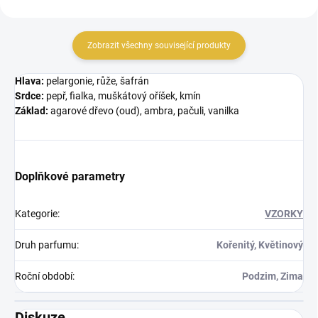
Zobrazit všechny související produkty
Hlava:
pelargonie, růže, šafrán
Srdce:
pepř, fialka, muškátový oříšek, kmín
Základ:
agarové dřevo (oud), ambra, pačuli, vanilka
Doplňkové parametry
Kategorie
:
VZORKY
Druh parfumu
:
Kořenitý, Květinový
Roční období
:
Podzim, Zima
Diskuze