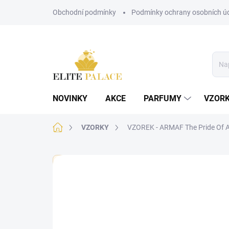
Přejít
Obchodní podmínky
Podmínky ochrany osobních ú
na
obsah
NOVINKY
AKCE
PARFUMY
VZOR
Domů
VZORKY
VZOREK - ARMAF The Pride Of 
🏷️ Každý vzorek je označen nálepkou s názvem parf
Neohodnoceno
Podrobnosti hodnoce
PÁNSKÉ