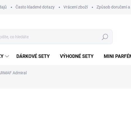
dajů
Často kladené dotazy
Vrácení zboží
Způsob doručení a 
Hledat
KY
DÁRKOVÉ SETY
VÝHODNÉ SETY
MINI PARFÉ
ARMAF Admiral
ému.
ní
ZNAČKA:
ARMAF
48 Kč