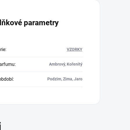
lňkové parametry
rie
:
VZORKY
parfumu
:
Ambrový, Kořenitý
období
:
Podzim, Zima, Jaro