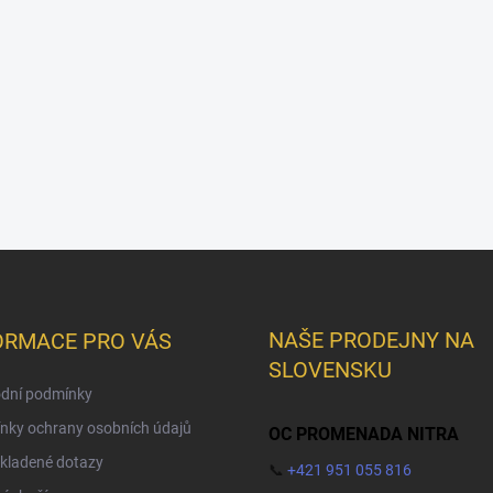
NAŠE PRODEJNY NA
ORMACE PRO VÁS
SLOVENSKU
dní podmínky
nky ochrany osobních údajů
OC PROMENADA NITRA
kladené dotazy
📞
+421 951 055 816