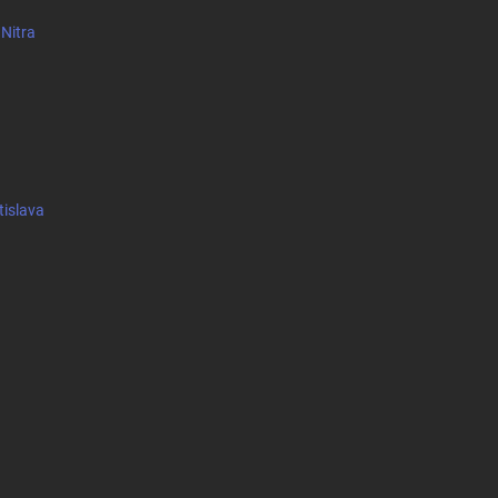
 Nitra
tislava