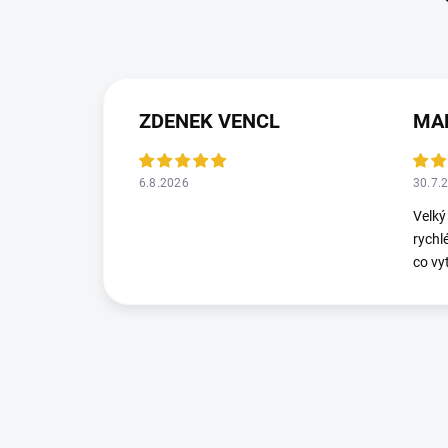
ZDENEK VENCL
MA
6.8.2026
30.7.
Velký
rychl
co vy