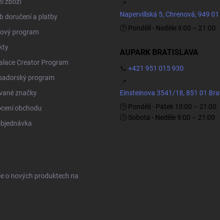
í zboží
📍
Napervillská 5, Chrenová, 949 01
 doručení a platby
🕒 Pondělí - Neděle 9:00 – 21:00
ový program
kty
AUPARK BRATISLAVA
Palace Creator Program
📞
+421 951 015 930
adorský program
📍
vané značky
Einsteinova 3541/18, 851 01 Bra
🕒 Pondělí - Pátek 10:00 – 21:00
cení obchodu
🕒 Sobota - Neděle 9:00 – 21:00
objednávka
ce o nových produktech na