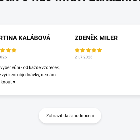
RTINA KALÁBOVÁ
ZDENĚK MILER
2026
21.7.2026
 výběr vůní - od každé vzoreček,
é vyřízení objednávky, nemám
tknout ♥️
Zobrazit další hodnocení