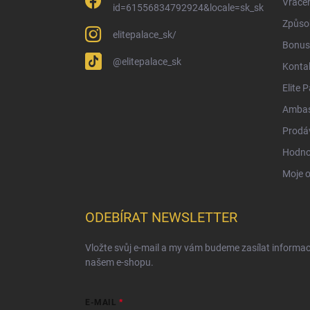
Vrácen
id=61556834792924&locale=sk_sk
Způsob
elitepalace_sk/
Bonus
@elitepalace_sk
Konta
Elite 
Ambas
Prodá
Hodno
Moje 
ODEBÍRAT NEWSLETTER
Vložte svůj e-mail a my vám budeme zasílat informa
našem e-shopu.
E-MAIL