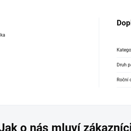
Dop
lka
Katego
Druh 
Roční 