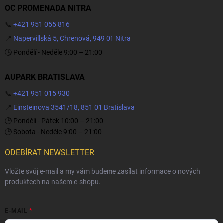
OC PROMENADA NITRA
📞
+421 951 055 816
📍
Napervillská 5, Chrenová, 949 01 Nitra
🕒 Pondělí - Neděle 9:00 – 21:00
AUPARK BRATISLAVA
📞
+421 951 015 930
📍
Einsteinova 3541/18, 851 01 Bratislava
🕒 Pondělí - Pátek 10:00 – 21:00
🕒 Sobota - Neděle 9:00 – 21:00
ODEBÍRAT NEWSLETTER
Vložte svůj e-mail a my vám budeme zasílat informace o nových
produktech na našem e-shopu.
E-MAIL