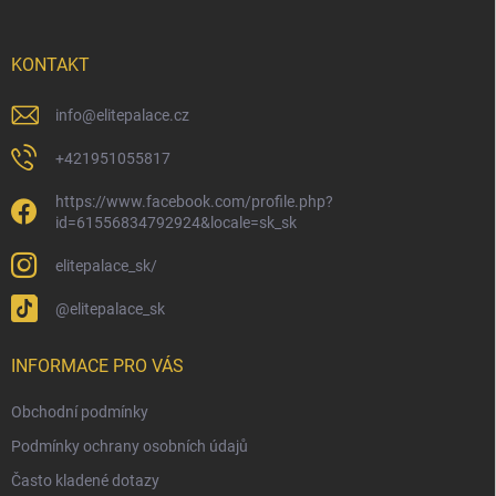
a
t
í
KONTAKT
info
@
elitepalace.cz
+421951055817
https://www.facebook.com/profile.php?
id=61556834792924&locale=sk_sk
elitepalace_sk/
@elitepalace_sk
INFORMACE PRO VÁS
Obchodní podmínky
Podmínky ochrany osobních údajů
Často kladené dotazy