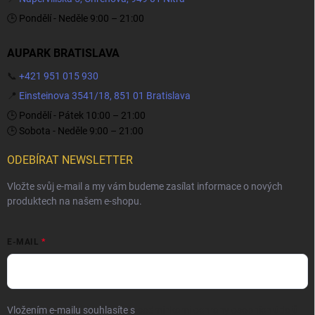
🕒 Pondělí - Neděle 9:00 – 21:00
AUPARK BRATISLAVA
📞
+421 951 015 930
📍
Einsteinova 3541/18, 851 01 Bratislava
🕒 Pondělí - Pátek 10:00 – 21:00
🕒 Sobota - Neděle 9:00 – 21:00
ODEBÍRAT NEWSLETTER
Vložte svůj e-mail a my vám budeme zasílat informace o nových
produktech na našem e-shopu.
E-MAIL
Vložením e-mailu souhlasíte s
podmínkami ochrany osobních údajů