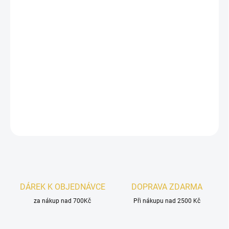
−
+
Přidat do košíku
Asdaaf Reem
je svěží a ženský parfém plný elegance a jemnosti.
Šťavnaté
citrusy
a
ovocné tóny
se prolínají s romantickým srdcem
z
jasmínu, růže
a
tuberózy
, zatímco hřejivý základ ze
dřeva,
pižma
a
vanilky
zanechává smyslnou a dlouhotrvající stopu.
DETAILNÍ INFORMACE
ZEPTAT SE
HLÍDAT
DÁREK K OBJEDNÁVCE
DOPRAVA ZDARMA
za nákup nad 700Kč
Při nákupu nad 2500 Kč