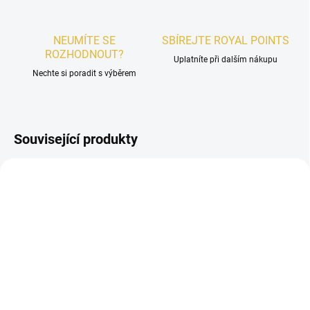
NEUMÍTE SE
SBÍREJTE ROYAL POINTS
ROZHODNOUT?
Uplatníte při dalším nákupu
Nechte si poradit s výběrem
Související produkty
DÁMSKÉ
DÁMSKÉ
SKLADEM
SKLADEM
VZOREK - ASDAAF
VZOREK - ASDAAF