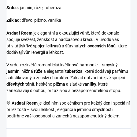
Srdce:
jasmín, růže, tuberóza
Základ:
dřevo, pižmo, vanilka
Asdaaf Reem
je elegantní a okouzlující vůně, která dokonale
spojuje svěžest, ženskost a nadčasovou krásu. V úvodu vás
přivítá jiskřivé spojení
citrusů
a šťavnatých
ovocných tónů
, které
dodávají vůni energii a lehkost.
V srdci rozkvétá romantická květinová harmonie – smyslný
jasmín
, něžná
růže
a elegantní
tuberóza
, které dodávají parfému
sofistikovaný a ženský charakter. Základ dotváří hřejivé spojení
dřevitých tónů
, hebkého
pižma
a sladké
vanilky
, které
zanechávají dlouhou, přitažlivou a nezapomenutelnou stopu.
💛
Asdaaf Reem
je ideálním společníkem pro každý den i speciální
příležitosti – svou lehkostí, elegancí a jemnou smyslností
podtrhne vaši osobnost a zanechá nezapomenutelný dojem.