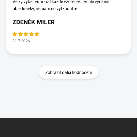
Velký výběr vůní - od každé vzoreček, rychlé vyřízení
objednávky, nemám co vytknout ♥️
ZDENĚK MILER
21.7.2026
Zobrazit další hodnocení
Z
á
p