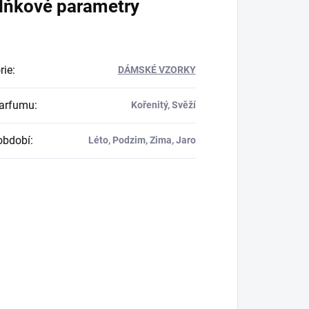
lňkové parametry
rie
:
DÁMSKÉ VZORKY
parfumu
:
Kořenitý, Svěží
období
:
Léto, Podzim, Zima, Jaro