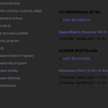
dní podmínky
nky ochrany osobních údajů
OC PROMENADA NITRA
kladené dotazy
📞
+421 951 055 816
í zboží
📍
Napervillská 5, Chrenová, 949 01
 doručení a platby
🕒 Pondělí - Neděle 9:00 – 21:00
ový program
kty
AUPARK BRATISLAVA
Palace Creator Program
📞
+421 951 015 930
adorský program
📍
vané značky
Einsteinova 3541/18, 851 01 Bra
🕒 Pondělí - Pátek 10:00 – 21:00
cení obchodu
🕒 Sobota - Neděle 9:00 – 21:00
objednávka