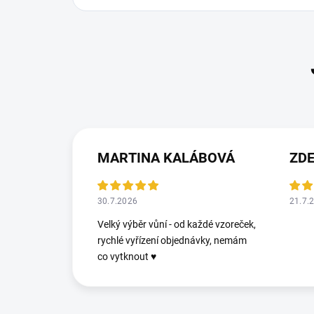
MARTINA KALÁBOVÁ
ZDE
30.7.2026
21.7.
Velký výběr vůní - od každé vzoreček,
rychlé vyřízení objednávky, nemám
co vytknout ♥️