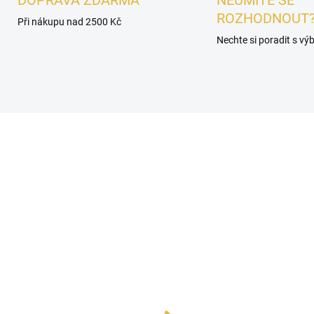
DOPRAVA ZDARMA
NEUMÍTE SE
ROZHODNOUT
Při nákupu nad 2500 Kč
Nechte si poradit s v
É
DÁMSKÉ
SKLADEM
SKL
agrance World IS
VZOREK - Fragrance
amour INTENSE EDP
World Hayaati Rose