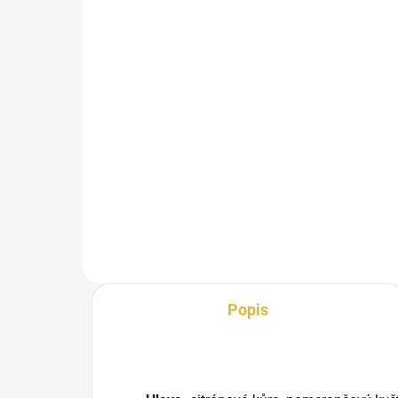
75
459 Kč
75
Do košíku
Fragrance World IS L’amour je
svěží, kořeněně-smyslná vůně pro
Insp
moderní ženu. Spojuje
by 
citrusovou...
Worl
Popis