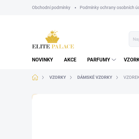
Přejít
Obchodní podmínky
Podmínky ochrany osobních ú
na
obsah
NOVINKY
AKCE
PARFUMY
VZOR
Domů
VZORKY
DÁMSKÉ VZORKY
VZOREK 
🏷️ Každý vzorek je označen nálepkou s názvem parf
Neohodnoceno
Podrobnosti hodnoce
DÁMSKÉ