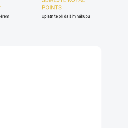
SBÍREJTE ROYAL
?
POINTS
ýběrem
Uplatníte při dalším nákupu
DÁMSKÉ
ADEM
SKLADEM
VZOREK - Fragrance
World IS L'amour