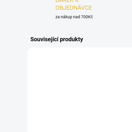
DÁREK K
OBJEDNÁVCE
za nákup nad 700Kč
Související produkty
AKCE
DÁMSK
DÁMSKÉ
SKLADEM
Fragrance World IS
Fr
L'amour EDP 75ml
L'