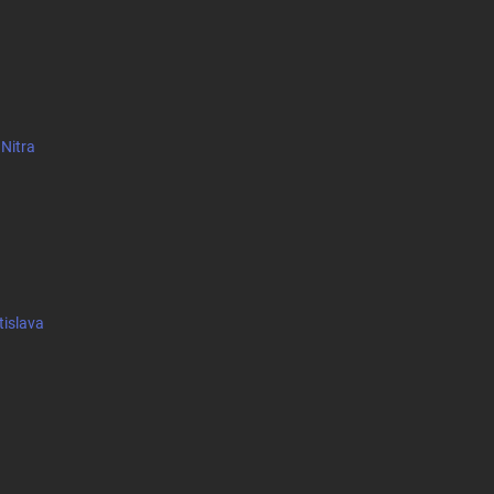
 Nitra
tislava