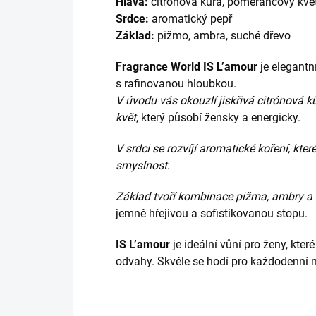
Hlava:
citrónová kůra, pomerančový kvě
Srdce:
aromatický pepř
Základ:
pižmo, ambra, suché dřevo
Fragrance World IS L’amour
je elegantn
s rafinovanou hloubkou.
V úvodu vás okouzlí jiskřivá citrónová
květ
, který působí žensky a energicky.
V srdci se rozvíjí aromatické koření, kt
smyslnost
.
Základ tvoří kombinace pižma, ambry a
jemně hřejivou a sofistikovanou stopu.
IS L’amour
je ideální vůní pro ženy, které
odvahy. Skvěle se hodí pro každodenní noš