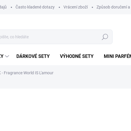
dajů
Často kladené dotazy
Vrácení zboží
Způsob doručení a 
Hledat
KY
DÁRKOVÉ SETY
VÝHODNÉ SETY
MINI PARFÉ
- Fragrance World IS L'amour
ému.
ní
ZNAČKA:
FRAGRANCE WORLD
48 Kč