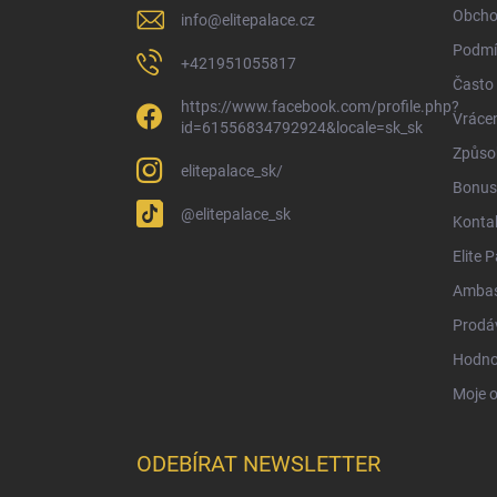
í
Obcho
info
@
elitepalace.cz
Podmí
+421951055817
Často 
https://www.facebook.com/profile.php?
Vrácen
id=61556834792924&locale=sk_sk
Způsob
elitepalace_sk/
Bonus
@elitepalace_sk
Konta
Elite 
Ambas
Prodá
Hodno
Moje 
ODEBÍRAT NEWSLETTER