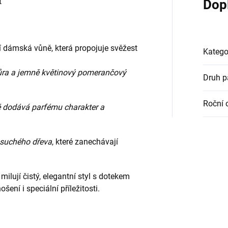
t
Dop
í dámská vůně, která propojuje svěžest
Katego
 kůra a jemně květinový pomerančový
Druh 
Roční 
eré dodává parfému charakter a
 suchého dřeva
, které zanechávají
 milují čistý, elegantní styl s dotekem
ení i speciální příležitosti.