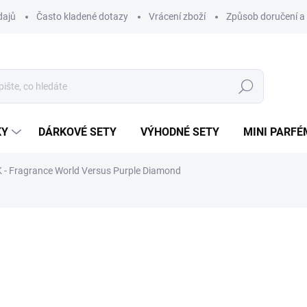
dajů
Často kladené dotazy
Vrácení zboží
Způsob doručení a 
Hledat
KY
DÁRKOVÉ SETY
VÝHODNÉ SETY
MINI PARFÉ
- Fragrance World Versus Purple Diamond
ému.
ní
ZNAČKA:
FRAGRANCE WORLD
48 Kč