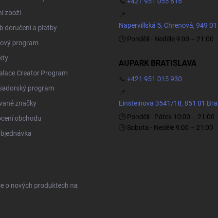
📞
+421 951 055 816
í zboží
📍
Napervillská 5, Chrenová, 949 01
 doručení a platby
🕒 Pondělí - Neděle 9:00 – 21:00
ový program
kty
AUPARK BRATISLAVA
Palace Creator Program
📞
+421 951 015 930
adorský program
📍
vané značky
Einsteinova 3541/18, 851 01 Bra
🕒 Pondělí - Pátek 10:00 – 21:00
cení obchodu
🕒 Sobota - Neděle 9:00 – 21:00
objednávka
ce o nových produktech na