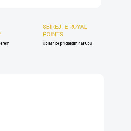
ZEPTAT SE
HLÍDAT
SBÍREJTE ROYAL
?
POINTS
ýběrem
Uplatníte při dalším nákupu
DÁMSKÉ