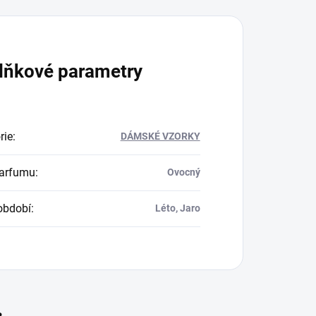
lňkové parametry
rie
:
DÁMSKÉ VZORKY
parfumu
:
Ovocný
období
:
Léto, Jaro