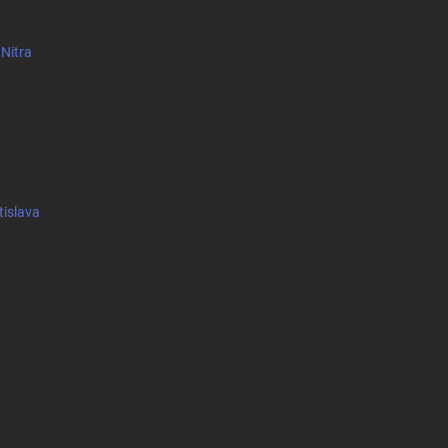
 Nitra
tislava