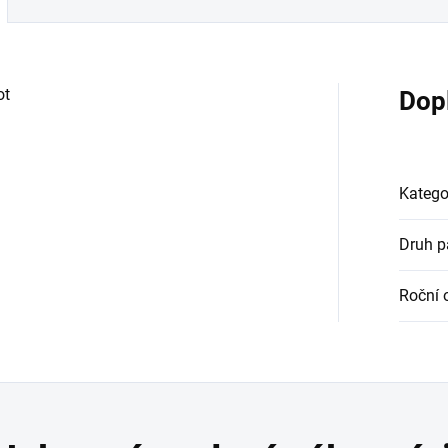
ot
Dop
Katego
Druh 
Roční 