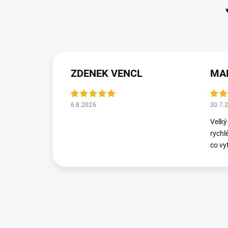
ZDENEK VENCL
MA
6.8.2026
30.7.
Velký
rychl
co vy