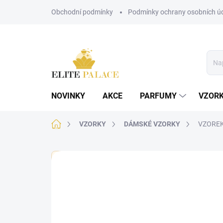
Přejít
Obchodní podmínky
Podmínky ochrany osobních ú
na
obsah
NOVINKY
AKCE
PARFUMY
VZOR
Domů
VZORKY
DÁMSKÉ VZORKY
VZOREK 
🏷️ Každý vzorek je označen nálepkou s názvem parf
Neohodnoceno
Podrobnosti hodnoce
DÁMSKÉ