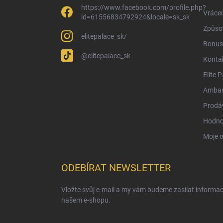
https://www.facebook.com/profile.php?
Vrácen
id=61556834792924&locale=sk_sk
Způsob
elitepalace_sk/
Bonus
@elitepalace_sk
Konta
Elite 
Ambas
Prodá
Hodno
Moje 
ODEBÍRAT NEWSLETTER
Vložte svůj e-mail a my vám budeme zasílat informa
našem e-shopu.