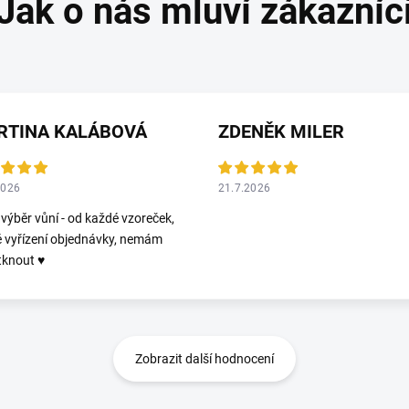
RTINA KALÁBOVÁ
ZDENĚK MILER
2026
21.7.2026
 výběr vůní - od každé vzoreček,
é vyřízení objednávky, nemám
tknout ♥️
Zobrazit další hodnocení