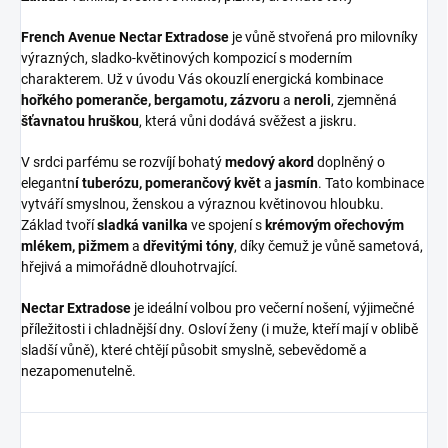
French Avenue Nectar Extradose
je vůně stvořená pro milovníky
výrazných, sladko-květinových kompozicí s moderním
charakterem. Už v úvodu Vás okouzlí energická kombinace
hořkého pomeranče, bergamotu, zázvoru
a
neroli
, zjemněná
šťavnatou hruškou
, která vůni dodává svěžest a jiskru.
V srdci parfému se rozvíjí bohatý
medový akord
doplněný o
elegantn
í tuberózu, pomerančový květ
a
jasmín
. Tato kombinace
vytváří smyslnou, ženskou a výraznou květinovou hloubku.
Základ tvoří
sladká vanilka
ve spojení s
krémovým ořechovým
mlékem, pižmem
a
dřevitými tóny
, díky čemuž je vůně sametová,
hřejivá a mimořádně dlouhotrvající.
Nectar Extradose
je ideální volbou pro večerní nošení, výjimečné
příležitosti i chladnější dny. Osloví ženy (i muže, kteří mají v oblibě
sladší vůně), které chtějí působit smyslně, sebevědomě a
nezapomenutelně.