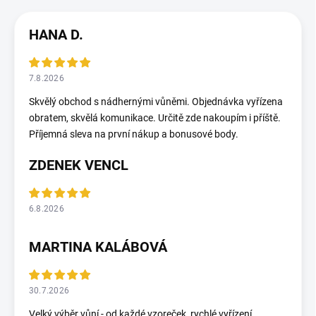
HANA D.
7.8.2026
Skvělý obchod s nádhernými vůněmi. Objednávka vyřízena
obratem, skvělá komunikace. Určitě zde nakoupím i příště.
Příjemná sleva na první nákup a bonusové body.
ZDENEK VENCL
6.8.2026
MARTINA KALÁBOVÁ
30.7.2026
Velký výběr vůní - od každé vzoreček, rychlé vyřízení