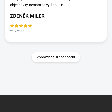
objednávky, nemám co vytknout ♥️
ZDENĚK MILER
21.7.2026
Zobrazit další hodnocení
Z
á
p