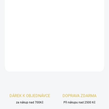
13.8.2026
−
+
Přidat do košíku
French Avenue
Nectar Extradose
je intenzivní, smyslná vůně, ve
které se
citrusová svěžest
potýká se
sladkým medem
a
krémovým základem
. Hřejivá
vanilka, ořechové mléko
a
pižmo
vytvářejí bohatou, dlouhotrvající stopu plnou elegance.
DETAILNÍ INFORMACE
ZEPTAT SE
HLÍDAT
DÁREK K OBJEDNÁVCE
DOPRAVA ZDARMA
za nákup nad 700Kč
Při nákupu nad 2500 Kč