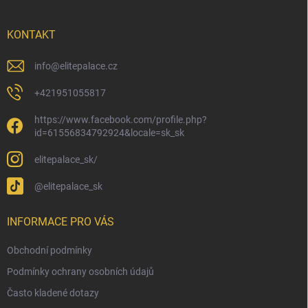
a
t
í
KONTAKT
info
@
elitepalace.cz
+421951055817
https://www.facebook.com/profile.php?
id=61556834792924&locale=sk_sk
elitepalace_sk/
@elitepalace_sk
INFORMACE PRO VÁS
Obchodní podmínky
Podmínky ochrany osobních údajů
Často kladené dotazy