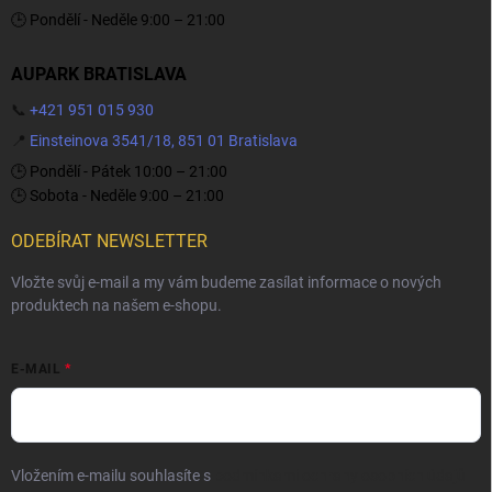
🕒 Pondělí - Neděle 9:00 – 21:00
AUPARK BRATISLAVA
📞
+421 951 015 930
📍
Einsteinova 3541/18, 851 01 Bratislava
🕒 Pondělí - Pátek 10:00 – 21:00
🕒 Sobota - Neděle 9:00 – 21:00
ODEBÍRAT NEWSLETTER
Vložte svůj e-mail a my vám budeme zasílat informace o nových
produktech na našem e-shopu.
E-MAIL
Vložením e-mailu souhlasíte s
podmínkami ochrany osobních údajů