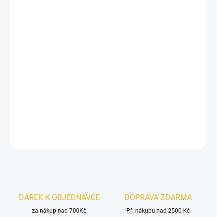
−
+
Přidat do košíku
Gulf Orchid Pomegranate
je
nezaměnitelná vůně
, která začíná
svěžími tóny bergamotu
a
sladkého karamel
u, propletenými s
kořeněnou šalvějí muškátovou
. V srdci dominuje
šťavnaté
granátové jablko
v harmonii s
květinovými akordy jasmínu
a
konvalinky
. Základem je smyslná kombinace
pižma, ambry
a
pačuli
, které dodávají vůni hloubku a sofistikovanost.
DETAILNÍ INFORMACE
ZEPTAT SE
HLÍDAT
DÁREK K OBJEDNÁVCE
DOPRAVA ZDARMA
za nákup nad 700Kč
Při nákupu nad 2500 Kč