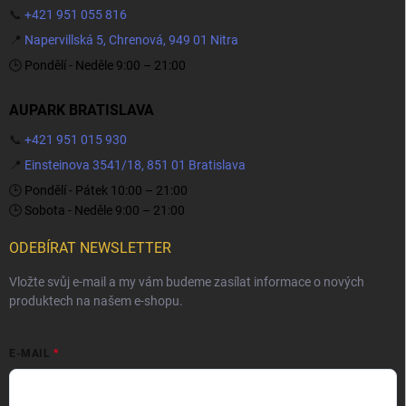
📞
+421 951 055 816
📍
Napervillská 5, Chrenová, 949 01 Nitra
🕒 Pondělí - Neděle 9:00 – 21:00
AUPARK BRATISLAVA
📞
+421 951 015 930
📍
Einsteinova 3541/18, 851 01 Bratislava
🕒 Pondělí - Pátek 10:00 – 21:00
🕒 Sobota - Neděle 9:00 – 21:00
ODEBÍRAT NEWSLETTER
Vložte svůj e-mail a my vám budeme zasílat informace o nových
produktech na našem e-shopu.
E-MAIL