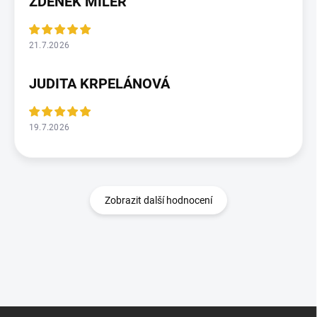
ZDENĚK MILER
21.7.2026
JUDITA KRPELÁNOVÁ
19.7.2026
Zobrazit další hodnocení
Z