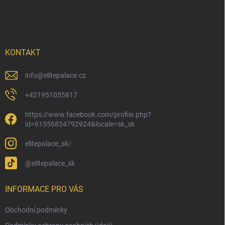
á
p
a
t
í
KONTAKT
info
@
elitepalace.cz
+421951055817
https://www.facebook.com/profile.php?
id=61556834792924&locale=sk_sk
elitepalace_sk/
@elitepalace_sk
INFORMACE PRO VÁS
Obchodní podmínky