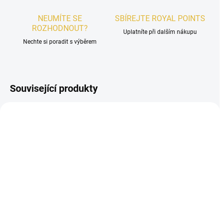
NEUMÍTE SE
SBÍREJTE ROYAL POINTS
ROZHODNOUT?
Uplatníte při dalším nákupu
Nechte si poradit s výběrem
Související produkty
UNISEX
UNISEX
SKLADEM
SKLADEM
VZOREK - Gulf Orchid
VZOREK - Gulf Orchid
Mojito Obsession
Vanilla On The Beach