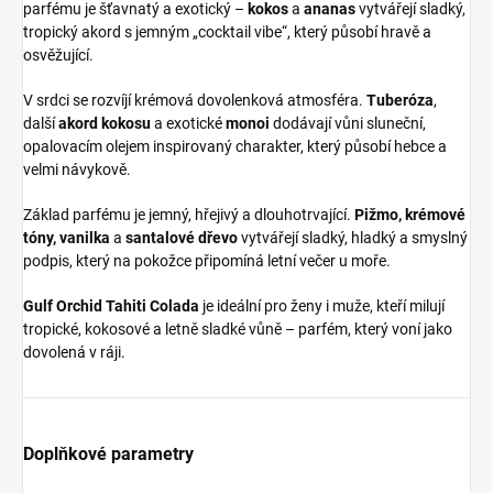
parfému je šťavnatý a exotický –
kokos
a
ananas
vytvářejí sladký,
tropický akord s jemným „cocktail vibe“, který působí hravě a
osvěžující.
V srdci se rozvíjí krémová dovolenková atmosféra.
Tuberóza
,
další
akord kokosu
a exotické
monoi
dodávají vůni sluneční,
opalovacím olejem inspirovaný charakter, který působí hebce a
velmi návykově.
Základ parfému je jemný, hřejivý a dlouhotrvající.
Pižmo, krémové
tóny, vanilka
a
santalové dřevo
vytvářejí sladký, hladký a smyslný
podpis, který na pokožce připomíná letní večer u moře.
Gulf Orchid Tahiti Colada
je ideální pro ženy i muže, kteří milují
tropické, kokosové a letně sladké vůně – parfém, který voní jako
dovolená v ráji.
Doplňkové parametry