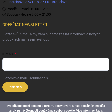
📍
Einsteinova 3541/18, 851 01 Bratislava
🕒 Pondělí - Pátek 10:00 – 21:00
🕒 Sobota - Neděle 9:00 – 21:00
ODEBÍRAT NEWSLETTER
Vložte svůj e-mail a my vám budeme zasílat informace o nových
produktech na našem e-shopu.
E-MAIL
Vložením e-mailu souhlasíte s
podmínkami ochrany osobních údajů
Přihlásit se
Pro přizpůsobení obsahu a reklam, poskytování funkcí sociálních médií a
analýzu návštěvnosti používáme soubory cookie. Více informací
tady
.
Copyright 2026
Elite Palace
. Všechna práva vyhrazena.