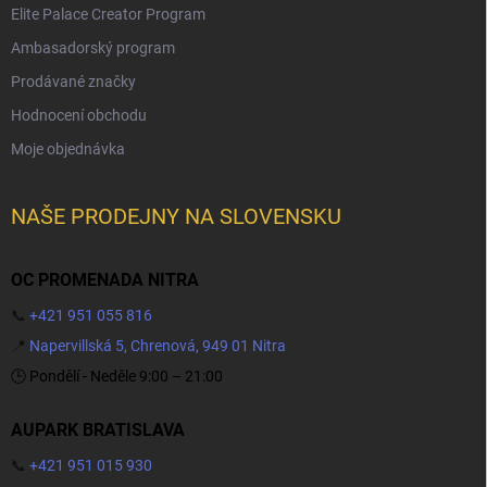
Elite Palace Creator Program
Ambasadorský program
Prodávané značky
Hodnocení obchodu
Moje objednávka
NAŠE PRODEJNY NA SLOVENSKU
OC PROMENADA NITRA
📞
+421 951 055 816
📍
Napervillská 5, Chrenová, 949 01 Nitra
🕒 Pondělí - Neděle 9:00 – 21:00
AUPARK BRATISLAVA
📞
+421 951 015 930