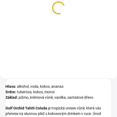
48 Kč
48 Kč
Měrná
Měrná
48 Kč / 1 ml
48 Kč / 1 ml
cena:
cena:
Do košíku
Do košíku
Gulf Orchid Mojito Obsession je
Gulf Orchid Vanilla On The Beach
svěží unisex vůně s citrusově-
je hřejivá unisex vůně s likérově-
mátovým úvodem, jemně
ovocným úvodem, kořeněným...
květinovým...
Hlava:
alkohol, voda, kokos, ananas
Srdce:
tuberóza, kokos, monoi
Základ:
pižmo, krémová vůně, vanilka, santalové dřevo
Gulf Orchid Tahiti Colada
je tropická unisex vůně, která vás
přenese na slunnou pláž s kokosovým drinkem v ruce. Úvod