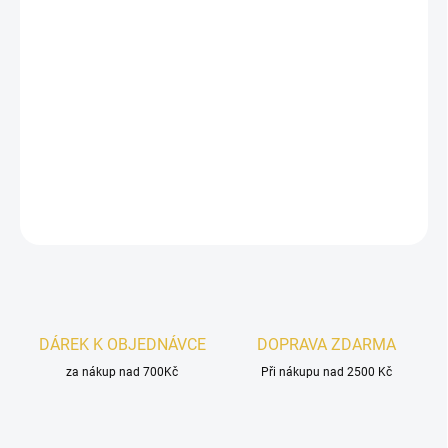
−
+
Přidat do košíku
Gulf Orchid Tahiti Colada
je exotická unisex vůně s
kokosově-
ananasovým úvodem
,
tropickým květinovým srdcem
a
krémovo-
vanilkovým základem
. Letní, sladká a dokonale dovolenková.
DETAILNÍ INFORMACE
ZEPTAT SE
HLÍDAT
DÁREK K OBJEDNÁVCE
DOPRAVA ZDARMA
za nákup nad 700Kč
Při nákupu nad 2500 Kč