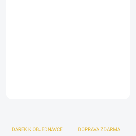
−
+
Přidat do košíku
Inspirováno
Erba Pura Xerjoff.
Unisex parfémovaná voda
Lattafa Ana Abiyedh
zanechá
nezapomenutelný dojem díky
svěžím citrusovým tónům
a jemným
květinovým akordem
. Tato ovocná vůně inspirovaná bohatstvím
arabských zemí vyjadřuje vaši osobnost a styl. Dostupná v
elegantním flakonu, ideální pro muže i ženy.
DETAILNÍ INFORMACE
ZEPTAT SE
HLÍDAT
DÁREK K OBJEDNÁVCE
DOPRAVA ZDARMA