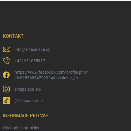
Z
á
p
a
t
í
KONTAKT
info
@
elitepalace.cz
+421951055817
https://www.facebook.com/profile.php?
id=61556834792924&locale=sk_sk
elitepalace_sk/
@elitepalace_sk
INFORMACE PRO VÁS
Obchodní podmínky