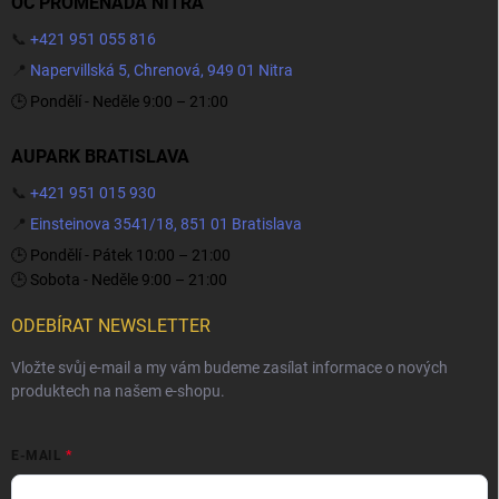
OC PROMENADA NITRA
📞
+421 951 055 816
📍
Napervillská 5, Chrenová, 949 01 Nitra
🕒 Pondělí - Neděle 9:00 – 21:00
AUPARK BRATISLAVA
📞
+421 951 015 930
📍
Einsteinova 3541/18, 851 01 Bratislava
🕒 Pondělí - Pátek 10:00 – 21:00
🕒 Sobota - Neděle 9:00 – 21:00
ODEBÍRAT NEWSLETTER
Vložte svůj e-mail a my vám budeme zasílat informace o nových
produktech na našem e-shopu.
E-MAIL