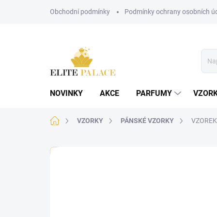
Přejít
Obchodní podmínky
Podmínky ochrany osobních ú
na
obsah
NOVINKY
AKCE
PARFUMY
VZOR
Domů
VZORKY
PÁNSKÉ VZORKY
VZOREK -
🏷️ Každý vzorek je označen nálepkou s názvem parf
Neohodnoceno
Podrobnosti hodnoce
PÁNSKÉ