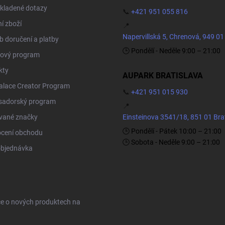
kladené dotazy
📞
+421 951 055 816
í zboží
📍
Napervillská 5, Chrenová, 949 01
 doručení a platby
🕒 Pondělí - Neděle 9:00 – 21:00
ový program
kty
AUPARK BRATISLAVA
Palace Creator Program
📞
+421 951 015 930
adorský program
📍
vané značky
Einsteinova 3541/18, 851 01 Bra
🕒 Pondělí - Pátek 10:00 – 21:00
cení obchodu
🕒 Sobota - Neděle 9:00 – 21:00
objednávka
ce o nových produktech na