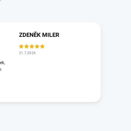
ZDENĚK MILER
21.7.2026
ek,
m