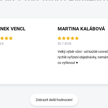
ENEK VENCL
MARTINA KALÁBOVÁ
026
30.7.2026
Velký výběr vůní - od každé vzoreč
rychlé vyřízení objednávky, nemá
co vytknout ♥️
Zobrazit další hodnocení