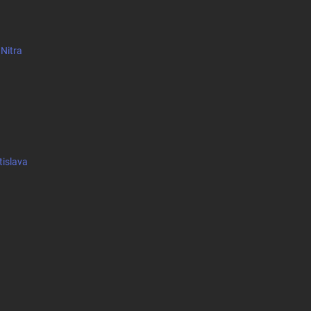
 Nitra
tislava