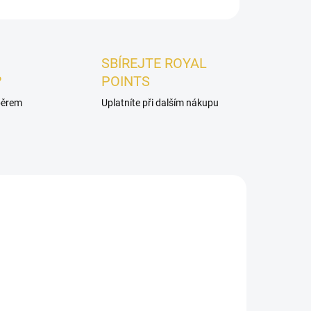
ZEPTAT SE
HLÍDAT
SBÍREJTE ROYAL
?
POINTS
ýběrem
Uplatníte při dalším nákupu