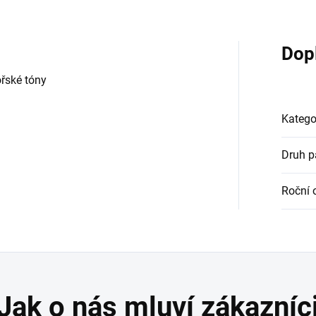
Dop
řské tóny
Katego
Druh 
Roční 