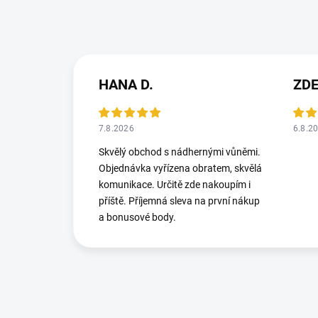
HANA D.
ZD
7.8.2026
6.8.2
Skvělý obchod s nádhernými vůněmi.
Objednávka vyřízena obratem, skvělá
komunikace. Určitě zde nakoupím i
příště. Příjemná sleva na první nákup
a bonusové body.