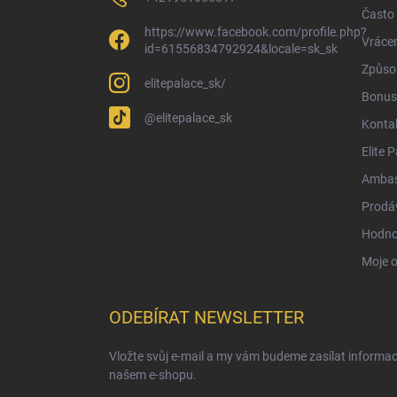
Často 
https://www.facebook.com/profile.php?
Vrácen
id=61556834792924&locale=sk_sk
Způsob
elitepalace_sk/
Bonus
@elitepalace_sk
Konta
Elite 
Ambas
Prodá
Hodno
Moje 
ODEBÍRAT NEWSLETTER
Vložte svůj e-mail a my vám budeme zasílat informa
našem e-shopu.