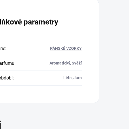
lňkové parametry
rie
:
PÁNSKÉ VZORKY
parfumu
:
Aromatický, Svěží
období
:
Léto, Jaro