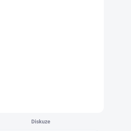
ADEM
s
o
tní
Diskuze