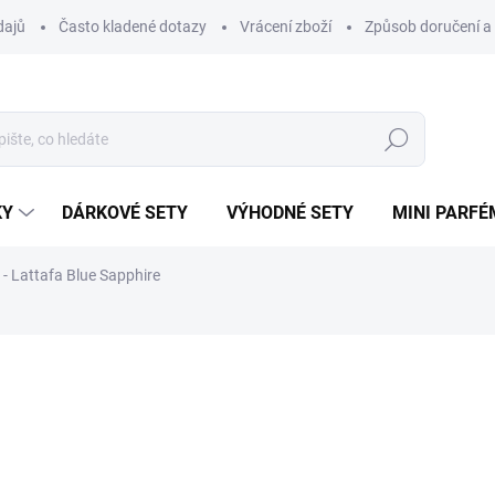
dajů
Často kladené dotazy
Vrácení zboží
Způsob doručení a 
Hledat
KY
DÁRKOVÉ SETY
VÝHODNÉ SETY
MINI PARFÉ
 Lattafa Blue Sapphire
ému.
ní
ZNAČKA:
LATTAFA
48 Kč