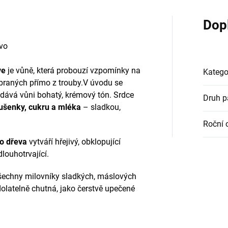
Dop
evo
ve
j
e vůně, která probouzí vzpomínky na
Katego
ybraných přímo z trouby.V úvodu se
dodává vůni bohatý, krémový tón. Srdce
Druh 
ušenky, cukru a mléka
– sladkou,
Roční 
ho dřeva
vytváří hřejivý, obklopující
louhotrvající.
šechny milovníky sladkých, máslových
dolatelně chutná, jako čerstvě upečené