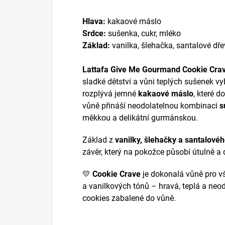
Hlava:
kakaové máslo
Srdce:
sušenka, cukr, mléko
Základ:
vanilka, šlehačka, santalové dř
Lattafa Give Me Gourmand Cookie Cra
sladké dětství a vůni teplých sušenek v
rozplývá jemné
kakaové máslo
, které 
vůně přináší neodolatelnou kombinaci
s
měkkou a delikátní gurmánskou.
Základ z
vanilky, šlehačky a santalové
závěr, který na pokožce působí útulně a d
💛
Cookie Crave
je dokonalá vůně pro v
a vanilkových tónů – hravá, teplá a neo
cookies zabalené do vůně.