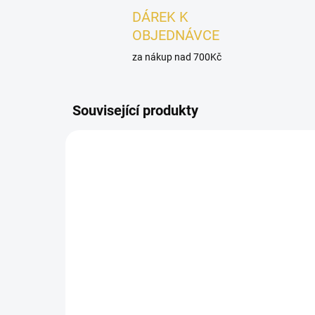
DÁREK K
OBJEDNÁVCE
za nákup nad 700Kč
Související produkty
DÁMSKÉ
DÁMSK
POSLEDNÍ KUSY
SKLADEM
VZ
Lattafa Give Me