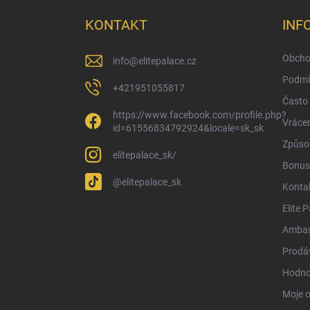
p
a
KONTAKT
INF
t
í
Obcho
info
@
elitepalace.cz
Podmí
+421951055817
Často 
https://www.facebook.com/profile.php?
Vrácen
id=61556834792924&locale=sk_sk
Způsob
elitepalace_sk/
Bonus
@elitepalace_sk
Konta
Elite 
Ambas
Prodá
Hodno
Moje 