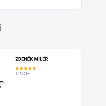
ZDENĚK MILER
21.7.2026
ek,
m