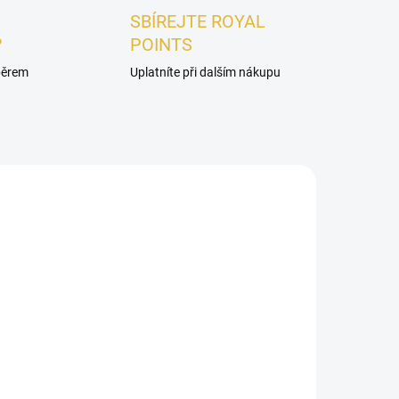
SBÍREJTE ROYAL
?
POINTS
ýběrem
Uplatníte při dalším nákupu
DÁMSKÉ
ADEM
SKLADEM
VZOREK - Lattafa Give