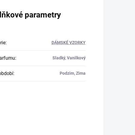
lňkové parametry
rie
:
DÁMSKÉ VZORKY
parfumu
:
Sladký, Vanilkový
období
:
Podzim, Zima