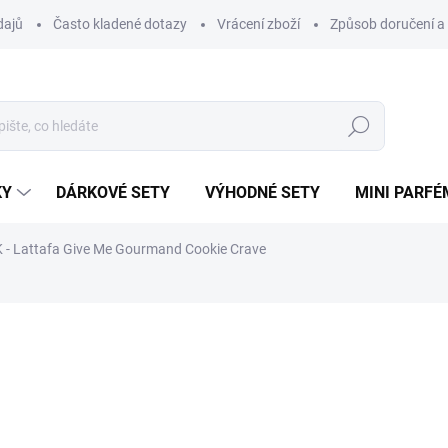
dajů
Často kladené dotazy
Vrácení zboží
Způsob doručení a 
Hledat
KY
DÁRKOVÉ SETY
VÝHODNÉ SETY
MINI PARFÉ
- Lattafa Give Me Gourmand Cookie Crave
ému.
ní
ZNAČKA:
LATTAFA
48 Kč