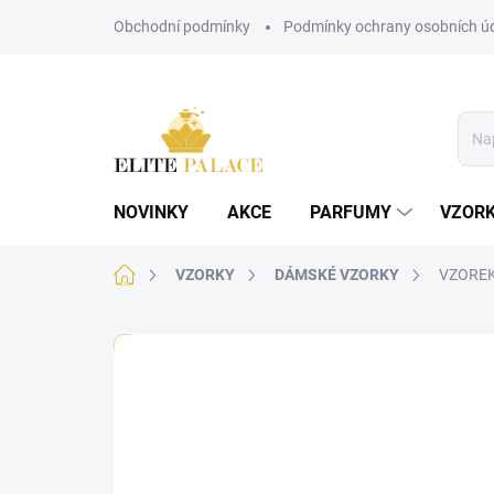
Přejít
Obchodní podmínky
Podmínky ochrany osobních ú
na
obsah
NOVINKY
AKCE
PARFUMY
VZOR
Domů
VZORKY
DÁMSKÉ VZORKY
VZOREK 
🏷️ Každý vzorek je označen nálepkou s názvem parf
Neohodnoceno
Podrobnosti hodnoce
DÁMSKÉ