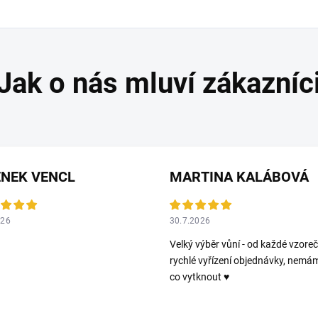
ENEK VENCL
MARTINA KALÁBOVÁ
026
30.7.2026
Velký výběr vůní - od každé vzoreč
rychlé vyřízení objednávky, nemá
co vytknout ♥️