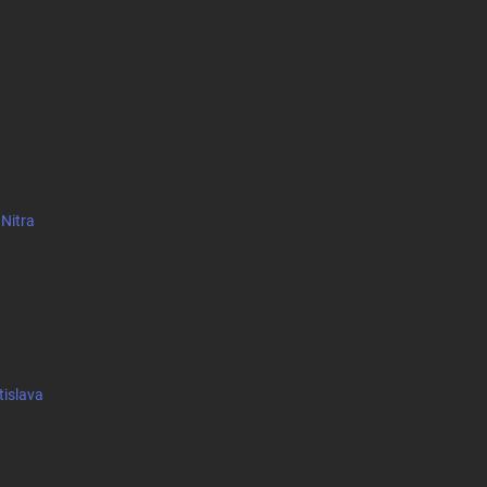
 Nitra
tislava