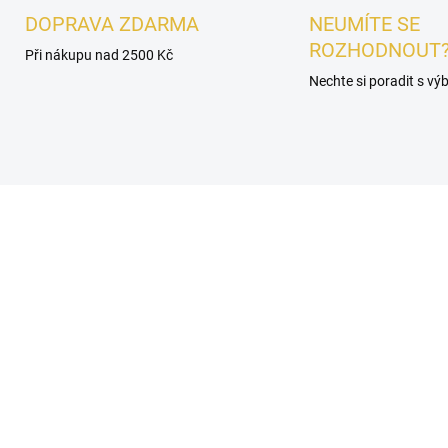
DOPRAVA ZDARMA
NEUMÍTE SE
ROZHODNOUT
Při nákupu nad 2500 Kč
Nechte si poradit s v
É
DÁMSKÉ
SKLADEM
SKL
OREK - Lattafa Give
VZOREK - Lattafa Give