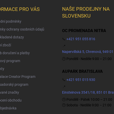
NAŠE PRODEJNY NA
ORMACE PRO VÁS
SLOVENSKU
dní podmínky
nky ochrany osobních údajů
OC PROMENADA NITRA
kladené dotazy
📞
+421 951 055 816
í zboží
📍
Napervillská 5, Chrenová, 949 01
 doručení a platby
🕒 Pondělí - Neděle 9:00 – 21:00
ový program
kty
AUPARK BRATISLAVA
Palace Creator Program
📞
+421 951 015 930
adorský program
📍
vané značky
Einsteinova 3541/18, 851 01 Bra
🕒 Pondělí - Pátek 10:00 – 21:00
cení obchodu
🕒 Sobota - Neděle 9:00 – 21:00
objednávka