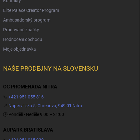
Kontakty
Elite Palace Creator Program
Ambasadorský program
Prodávané značky
Hodnocení obchodu
Moje objednávka
NAŠE PRODEJNY NA SLOVENSKU
OC PROMENADA NITRA
📞
+421 951 055 816
📍
Napervillská 5, Chrenová, 949 01 Nitra
🕒 Pondělí - Neděle 9:00 – 21:00
AUPARK BRATISLAVA
📞
+421 951 015 930