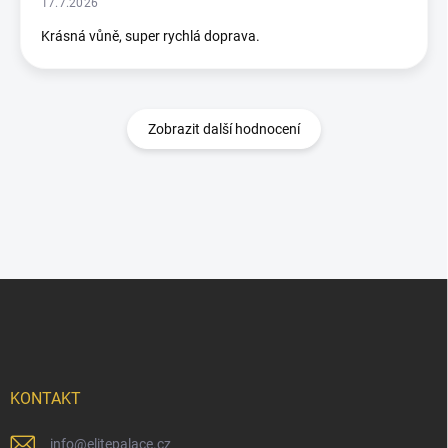
17.7.2026
Krásná vůně, super rychlá doprava.
Zobrazit další hodnocení
Z
á
p
a
t
í
KONTAKT
info
@
elitepalace.cz