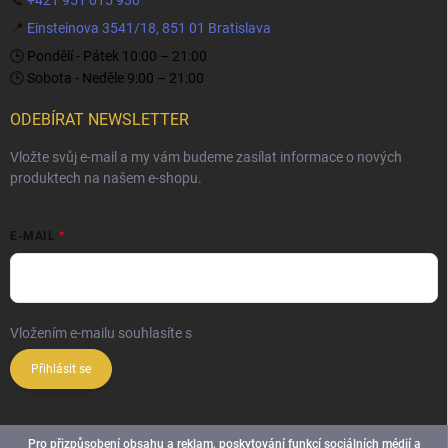
📍
Einsteinova 3541/18, 851 01 Bratislava
🕒 Pondělí - Pátek 10:00 – 21:00
🕒 Sobota - Neděle 9:00 – 21:00
ODEBÍRAT NEWSLETTER
Vložte svůj e-mail a my vám budeme zasílat informace o nových
produktech na našem e-shopu.
E-MAIL
Vložením e-mailu souhlasíte s
podmínkami ochrany osobních údajů
Přihlásit se
Pro přizpůsobení obsahu a reklam, poskytování funkcí sociálních médií a