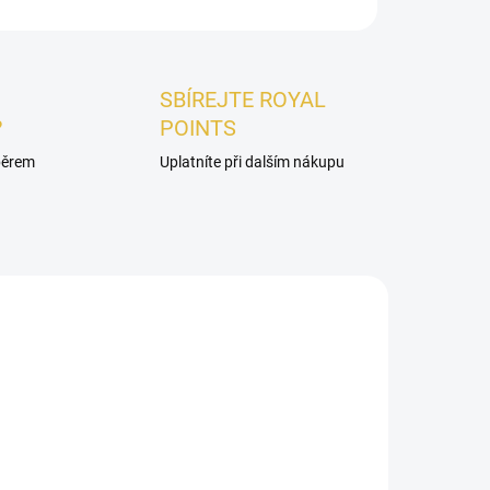
ZEPTAT SE
HLÍDAT
SBÍREJTE ROYAL
?
POINTS
ýběrem
Uplatníte při dalším nákupu
UNISEX