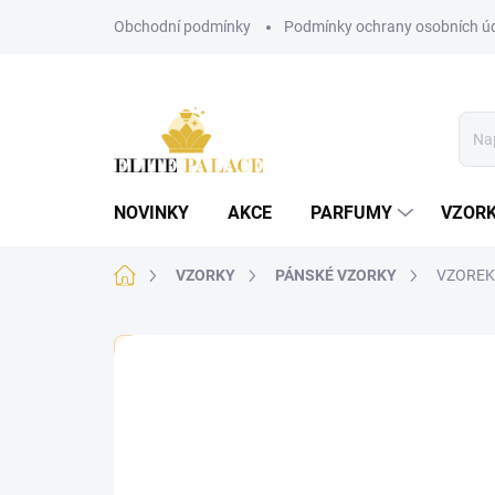
Přejít
Obchodní podmínky
Podmínky ochrany osobních ú
na
obsah
NOVINKY
AKCE
PARFUMY
VZOR
Domů
VZORKY
PÁNSKÉ VZORKY
VZOREK -
🏷️ Každý vzorek je označen nálepkou s názvem parf
Neohodnoceno
Podrobnosti hodnoce
PÁNSKÉ