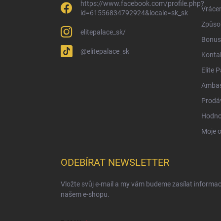
https://www.facebook.com/profile.php?
Vrácen
id=61556834792924&locale=sk_sk
Způsob
elitepalace_sk/
Bonus
@elitepalace_sk
Konta
Elite 
Ambas
Prodá
Hodno
Moje 
ODEBÍRAT NEWSLETTER
Vložte svůj e-mail a my vám budeme zasílat informa
našem e-shopu.