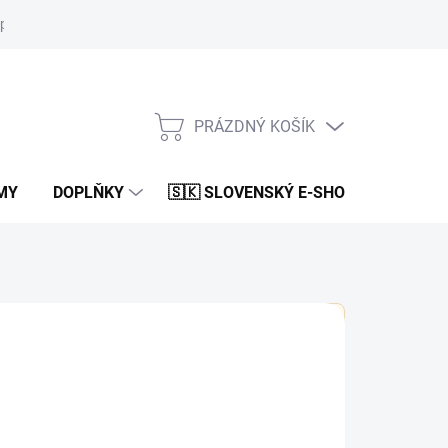
platby
Bonusový program
Kontakty
Elite Palace Creator P
PRÁZDNÝ KOŠÍK
NÁKUPNÍ
KOŠÍK
MY
DOPLŇKY
🇸🇰 SLOVENSKÝ E-SHOP