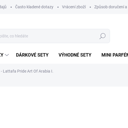
dajů
Často kladené dotazy
Vrácení zboží
Způsob doručení a 
Hledat
KY
DÁRKOVÉ SETY
VÝHODNÉ SETY
MINI PARFÉ
 Lattafa Pride Art Of Arabia I.
ému.
ní
ZNAČKA:
LATTAFA
48 Kč