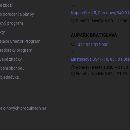
í zboží
📍
Napervillská 5, Chrenová, 949 01
 doručení a platby
🕒 Pondělí - Neděle 9:00 – 21:00
ový program
kty
AUPARK BRATISLAVA
Palace Creator Program
📞
+421 951 015 930
adorský program
📍
vané značky
Einsteinova 3541/18, 851 01 Bra
🕒 Pondělí - Pátek 10:00 – 21:00
cení obchodu
🕒 Sobota - Neděle 9:00 – 21:00
objednávka
ce o nových produktech na