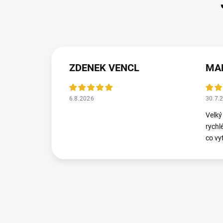
ZDENEK VENCL
MA
6.8.2026
30.7.
Velký
rychl
co vy