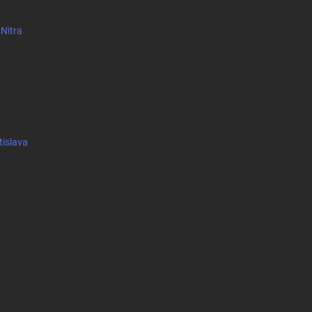
 Nitra
tislava