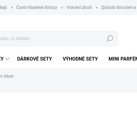
dajů
Často kladené dotazy
Vrácení zboží
Způsob doručení a 
Hledat
KY
DÁRKOVÉ SETY
VÝHODNÉ SETY
MINI PARFÉ
n Silver
ému.
ní
ZNAČKA:
LATTAFA
48 Kč