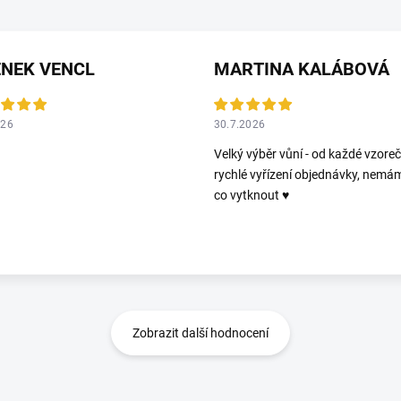
ENEK VENCL
MARTINA KALÁBOVÁ
026
30.7.2026
Velký výběr vůní - od každé vzoreč
rychlé vyřízení objednávky, nemá
co vytknout ♥️
Zobrazit další hodnocení