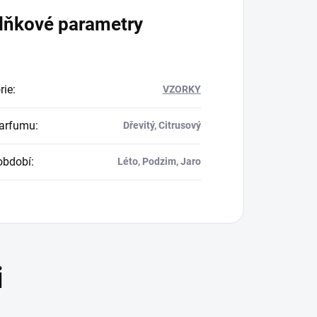
lňkové parametry
rie
:
VZORKY
parfumu
:
Dřevitý, Citrusový
období
:
Léto, Podzim, Jaro