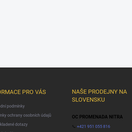
NAŠE PRODEJNY NA
ORMACE PRO VÁS
SLOVENSKU
dní podmínky
nky ochrany osobních údajů
OC PROMENADA NITRA
kladené dotazy
📞
+421 951 055 816