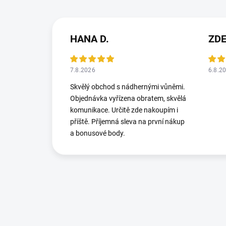
HANA D.
ZD
7.8.2026
6.8.2
Skvělý obchod s nádhernými vůněmi.
Objednávka vyřízena obratem, skvělá
komunikace. Určitě zde nakoupím i
příště. Příjemná sleva na první nákup
a bonusové body.