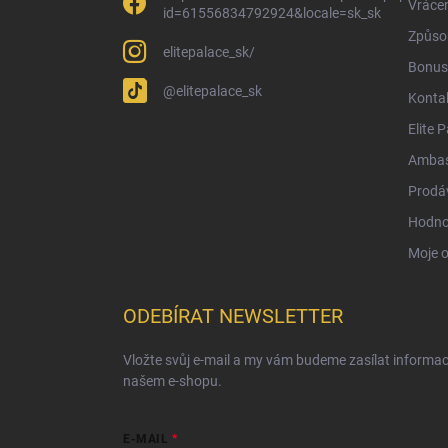
Vrácen
id=61556834792924&locale=sk_sk
Způsob
elitepalace_sk/
Bonus
@elitepalace_sk
Konta
Elite 
Ambas
Prodá
Hodno
Moje 
ODEBÍRAT NEWSLETTER
Vložte svůj e-mail a my vám budeme zasílat informa
našem e-shopu.
E-MAIL