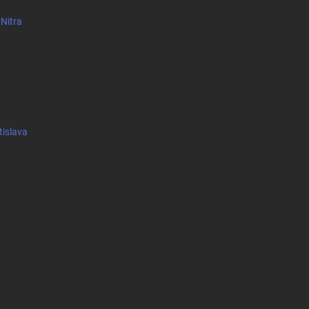
 Nitra
tislava