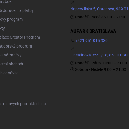
í zboží
📍
Napervillská 5, Chrenová, 949 01
 doručení a platby
🕒 Pondělí - Neděle 9:00 – 21:00
ový program
kty
AUPARK BRATISLAVA
Palace Creator Program
📞
+421 951 015 930
adorský program
📍
vané značky
Einsteinova 3541/18, 851 01 Bra
🕒 Pondělí - Pátek 10:00 – 21:00
cení obchodu
🕒 Sobota - Neděle 9:00 – 21:00
objednávka
ce o nových produktech na