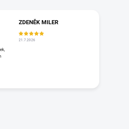
ZDENĚK MILER
21.7.2026
ek,
m