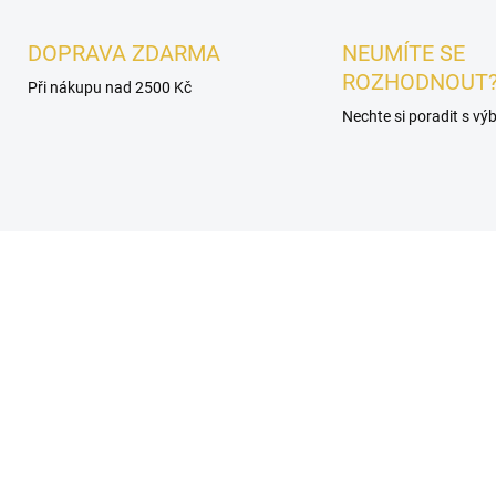
DOPRAVA ZDARMA
NEUMÍTE SE
ROZHODNOUT
Při nákupu nad 2500 Kč
Nechte si poradit s v
AKCE
UNISEX
POSLEDNÍ KUSY
SKLADEM
SKL