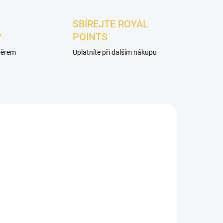
SBÍREJTE ROYAL
?
POINTS
ýběrem
Uplatníte při dalším nákupu
ADEM