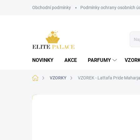
Přejít
Obchodní podmínky
Podmínky ochrany osobních ú
na
obsah
NOVINKY
AKCE
PARFUMY
VZOR
Domů
VZORKY
VZOREK - Lattafa Pride Maharja
🏷️ Každý vzorek je označen nálepkou s názvem parf
Neohodnoceno
Podrobnosti hodnoce
UNISEX