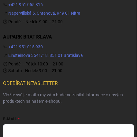
📞
+421 951 055 816
📍
Napervillská 5, Chrenová, 949 01 Nitra
🕒 Pondělí - Neděle 9:00 – 21:00
AUPARK BRATISLAVA
📞
+421 951 015 930
📍
Einsteinova 3541/18, 851 01 Bratislava
🕒 Pondělí - Pátek 10:00 – 21:00
🕒 Sobota - Neděle 9:00 – 21:00
ODEBÍRAT NEWSLETTER
Vložte svůj e-mail a my vám budeme zasílat informace o nových
produktech na našem e-shopu.
E-MAIL