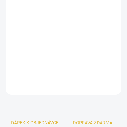
13.8.2026
−
+
Přidat do košíku
Inspirováno
Music For a While Frederic Malle
.
Unisex parfémovaná voda
Lattafa Pride Shaheen Gold
je ideální
volba, když chcete zazářit. Objevte vůni, která dokonale doplní
vaše jedinečné charisma.
Orientální a sladká
, tato hravá vůně vás
bude bavit pokaždé, když ji použijete.
DETAILNÍ INFORMACE
ZEPTAT SE
HLÍDAT
DÁREK K OBJEDNÁVCE
DOPRAVA ZDARMA