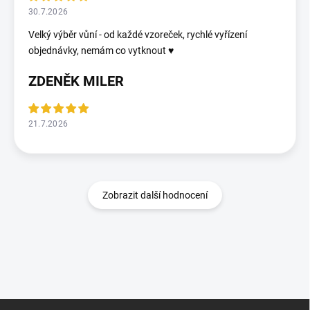
30.7.2026
Velký výběr vůní - od každé vzoreček, rychlé vyřízení
objednávky, nemám co vytknout ♥️
ZDENĚK MILER
21.7.2026
Zobrazit další hodnocení
Z