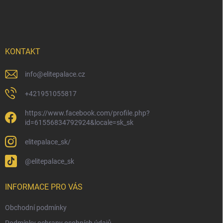
á
p
a
t
í
KONTAKT
info
@
elitepalace.cz
+421951055817
https://www.facebook.com/profile.php?
id=61556834792924&locale=sk_sk
elitepalace_sk/
@elitepalace_sk
INFORMACE PRO VÁS
Obchodní podmínky
Podmínky ochrany osobních údajů