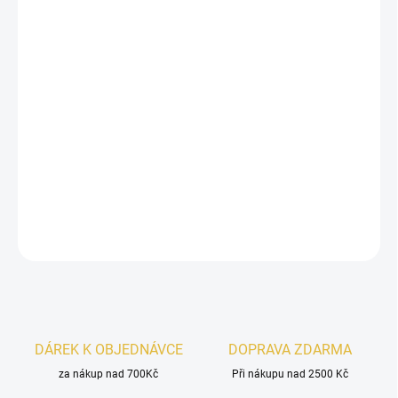
13.8.2026
−
+
Přidat do košíku
Dámská parfémovaná voda
Lattafa Thameen Sugar Plum
je
ztělesněním luxusu a exkluzivity, díky které budete v každé
společnosti nepřehlédnutelná. Její
orientální a sladká vůně
potěší
i ty nejnáročnější smysly svojí důmyslnou kompozicí.
DETAILNÍ INFORMACE
ZEPTAT SE
HLÍDAT
DÁREK K OBJEDNÁVCE
DOPRAVA ZDARMA
za nákup nad 700Kč
Při nákupu nad 2500 Kč