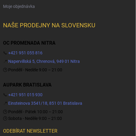
Moje objednávka
NAŠE PRODEJNY NA SLOVENSKU
OC PROMENADA NITRA
📞
+421 951 055 816
📍
Napervillská 5, Chrenová, 949 01 Nitra
🕒 Pondělí - Neděle 9:00 – 21:00
AUPARK BRATISLAVA
📞
+421 951 015 930
📍
Einsteinova 3541/18, 851 01 Bratislava
🕒 Pondělí - Pátek 10:00 – 21:00
🕒 Sobota - Neděle 9:00 – 21:00
ODEBÍRAT NEWSLETTER