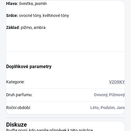
Hlava:
švestka, jasmín
Srdce:
ovocné tóny, květinové tóny
Základ:
pižmo, ambra
Doplňkové parametry
Kategorie
:
VZORKY
Druh parfumu
:
Ovocný, Pižmový
Roční období
:
Léto, Podzim, Jaro
Diskuze
Buďte první, kdo napíše příspěvek k této položce.