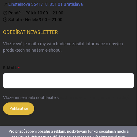
📍
Einsteinova 3541/18, 851 01 Bratislava
🕒 Pondělí - Pátek 10:00 – 21:00
🕒 Sobota - Neděle 9:00 – 21:00
ODEBÍRAT NEWSLETTER
Vložte svůj e-mail a my vám budeme zasílat informace o nových
produktech na našem e-shopu.
E-MAIL
Vložením e-mailu souhlasíte s
podmínkami ochrany osobních údajů
Přihlásit se
Pro přizpůsobení obsahu a reklam, poskytování funkcí sociálních médií a