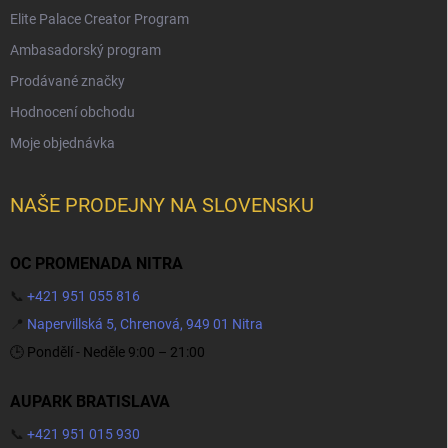
Elite Palace Creator Program
Ambasadorský program
Prodávané značky
Hodnocení obchodu
Moje objednávka
NAŠE PRODEJNY NA SLOVENSKU
OC PROMENADA NITRA
📞
+421 951 055 816
📍
Napervillská 5, Chrenová, 949 01 Nitra
🕒 Pondělí - Neděle 9:00 – 21:00
AUPARK BRATISLAVA
📞
+421 951 015 930