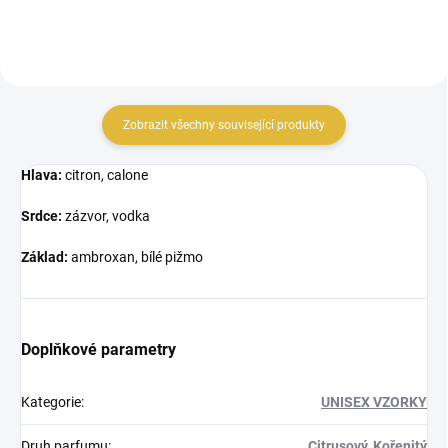
Zobrazit všechny související produkty
Hlava:
citron, calone
Srdce:
zázvor, vodka
Základ:
ambroxan, bílé pižmo
Doplňkové parametry
Kategorie
:
UNISEX VZORKY
Druh parfumu
:
Citrusový, Kořenitý