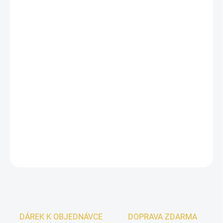
12.8.2026
−
+
Přidat do košíku
Le Chameau Espada Al Jamal
je elegantní parfémovaná voda,
která kombinuje svěží
zelené tóny
s hřejivým
bergamotem
a
jemným
bílým pepřem
. V srdci vůně rozkvétá smyslná směs
růže,
fialky
a
jasmínu
, zatímco základ tvoří hloubka
cedrového dřeva,
ambry
a
pižma
. Tato vůně je dokonalým spojením svěžesti a
sofistikované elegance.
DETAILNÍ INFORMACE
ZEPTAT SE
HLÍDAT
DÁREK K OBJEDNÁVCE
DOPRAVA ZDARMA