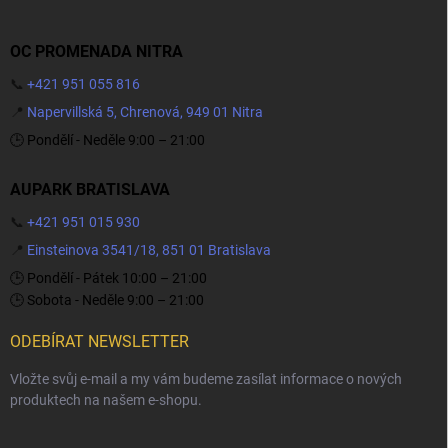
OC PROMENADA NITRA
📞
+421 951 055 816
📍
Napervillská 5, Chrenová, 949 01 Nitra
🕒 Pondělí - Neděle 9:00 – 21:00
AUPARK BRATISLAVA
📞
+421 951 015 930
📍
Einsteinova 3541/18, 851 01 Bratislava
🕒 Pondělí - Pátek 10:00 – 21:00
🕒 Sobota - Neděle 9:00 – 21:00
ODEBÍRAT NEWSLETTER
Vložte svůj e-mail a my vám budeme zasílat informace o nových
produktech na našem e-shopu.