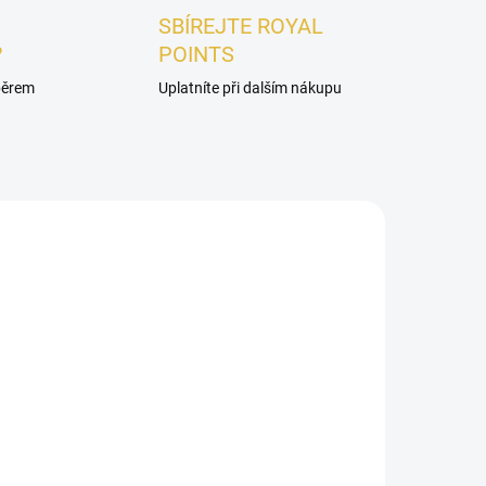
SBÍREJTE ROYAL
?
POINTS
ýběrem
Uplatníte při dalším nákupu
ADEM