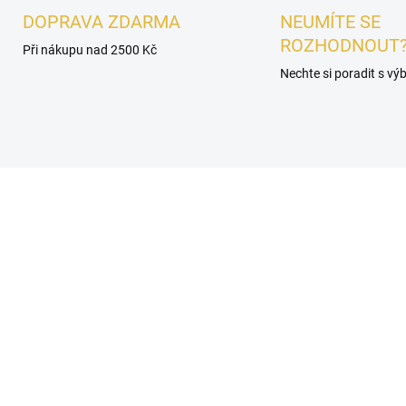
DOPRAVA ZDARMA
NEUMÍTE SE
ROZHODNOUT
Při nákupu nad 2500 Kč
Nechte si poradit s v
DÁMSKÉ
SKLADEM
SKL
OREK - Le Chameau
VZOREK - Le Chameau