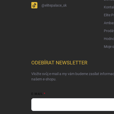
@elitepalace_sk
Konta
Elite 
Ambas
Prodá
Hodno
Moje 
ODEBÍRAT NEWSLETTER
Vložte svůj e-mail a my vám budeme zasílat informa
našem e-shopu.
E-MAIL