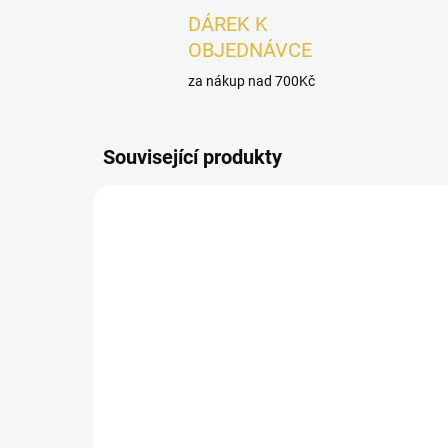
DÁREK K
OBJEDNÁVCE
za nákup nad 700Kč
Související produkty
DÁMSKÉ
UNISEX
SKLADEM
VZOREK - Le Chameau
VZ