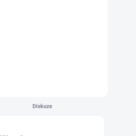
am
t
vou
Diskuze