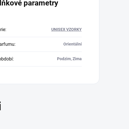
lňkové parametry
rie
:
UNISEX VZORKY
parfumu
:
Orientální
období
:
Podzim, Zima