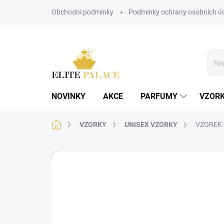
Přejít
Obchodní podmínky
Podmínky ochrany osobních ú
na
obsah
NOVINKY
AKCE
PARFUMY
VZOR
Domů
VZORKY
UNISEX VZORKY
VZOREK -
🏷️ Každý vzorek je označen nálepkou s názvem parf
Neohodnoceno
Podrobnosti hodnoce
UNISEX