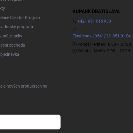
kty
AUPARK BRATISLAVA
Palace Creator Program
📞
+421 951 015 930
adorský program
📍
vané značky
Einsteinova 3541/18, 851 01 Bra
🕒 Pondělí - Pátek 10:00 – 21:00
cení obchodu
🕒 Sobota - Neděle 9:00 – 21:00
objednávka
ce o nových produktech na