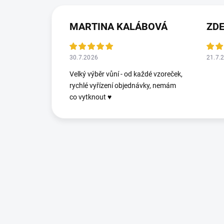
MARTINA KALÁBOVÁ
ZDE
30.7.2026
21.7.
Velký výběr vůní - od každé vzoreček,
rychlé vyřízení objednávky, nemám
co vytknout ♥️