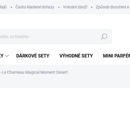
dajů
Často kladené dotazy
Vrácení zboží
Způsob doručení a 
Hledat
KY
DÁRKOVÉ SETY
VÝHODNÉ SETY
MINI PARFÉ
 Le Chameau Magical Moment Desert
ému.
ní
ZNAČKA:
LE CHAMEAU
61 Kč