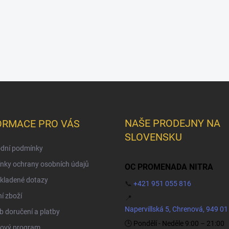
NAŠE PRODEJNY NA
ORMACE PRO VÁS
SLOVENSKU
dní podmínky
nky ochrany osobních údajů
OC PROMENADA NITRA
kladené dotazy
📞
+421 951 055 816
í zboží
📍
Napervillská 5, Chrenová, 949 01
 doručení a platby
🕒 Pondělí - Neděle 9:00 – 21:00
ový program