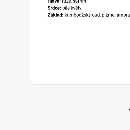
Hlava:
růže, šafrán
Srdce:
bíle květy
Základ:
kambodžský oud, pižmo, ambra