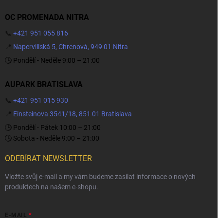
OC PROMENADA NITRA
📞
+421 951 055 816
📍
Napervillská 5, Chrenová, 949 01 Nitra
🕒 Pondělí - Neděle 9:00 – 21:00
AUPARK BRATISLAVA
📞
+421 951 015 930
📍
Einsteinova 3541/18, 851 01 Bratislava
🕒 Pondělí - Pátek 10:00 – 21:00
🕒 Sobota - Neděle 9:00 – 21:00
ODEBÍRAT NEWSLETTER
Vložte svůj e-mail a my vám budeme zasílat informace o nových
produktech na našem e-shopu.
E-MAIL