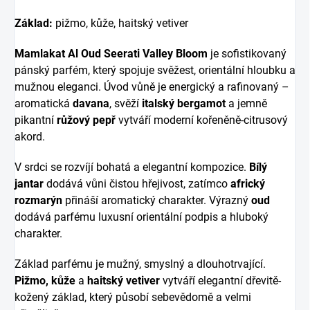
Základ:
pižmo, kůže, haitský vetiver
Mamlakat Al Oud Seerati Valley Bloom
je sofistikovaný
pánský parfém, který spojuje svěžest, orientální hloubku a
mužnou eleganci. Úvod vůně je energický a rafinovaný –
aromatická
davana
, svěží
italský bergamot
a jemně
pikantní
růžový pepř
vytváří moderní kořeněně-citrusový
akord.
V srdci se rozvíjí bohatá a elegantní kompozice.
Bílý
jantar
dodává vůni čistou hřejivost, zatímco
africký
rozmarýn
přináší aromatický charakter. Výrazný
oud
dodává parfému luxusní orientální podpis a hluboký
charakter.
Základ parfému je mužný, smyslný a dlouhotrvající.
Pižmo, kůže
a
haitský vetiver
vytváří elegantní dřevitě-
kožený základ, který působí sebevědomě a velmi