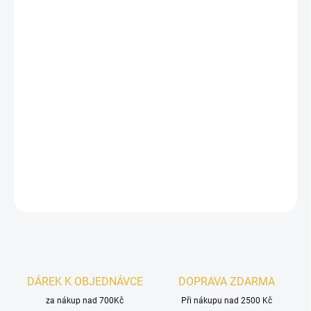
11.8.2026
−
+
Přidat do košíku
Mamlakat Al Oud Seerati Valley Bloom
je elegantní
pánská vůně s
aromaticko-kořeněným úvodem,
ambrově-oudovým srdcem
a
koženě-pižmovým
základem
. Charismatická, moderní a výrazná.
DETAILNÍ INFORMACE
ZEPTAT SE
HLÍDAT
DÁREK K OBJEDNÁVCE
DOPRAVA ZDARMA
za nákup nad 700Kč
Při nákupu nad 2500 Kč