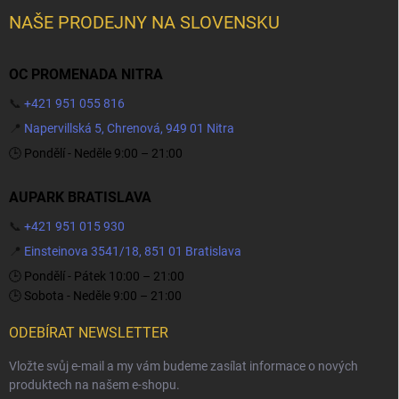
NAŠE PRODEJNY NA SLOVENSKU
OC PROMENADA NITRA
📞
+421 951 055 816
📍
Napervillská 5, Chrenová, 949 01 Nitra
🕒 Pondělí - Neděle 9:00 – 21:00
AUPARK BRATISLAVA
📞
+421 951 015 930
📍
Einsteinova 3541/18, 851 01 Bratislava
🕒 Pondělí - Pátek 10:00 – 21:00
🕒 Sobota - Neděle 9:00 – 21:00
ODEBÍRAT NEWSLETTER
Vložte svůj e-mail a my vám budeme zasílat informace o nových
produktech na našem e-shopu.