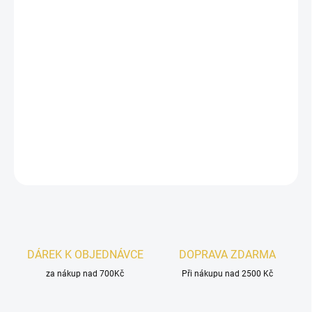
−
+
Přidat do košíku
Mawwal Universe Sama
je svěží a zároveň smyslná dámská vůně
s
ovocně-citrusovým úvodem, jemně kořeněným srdcem
a
hřejivým
dřevito-vanilkovým základem
. Moderní, ženská a velmi
přitažlivá.
DETAILNÍ INFORMACE
ZEPTAT SE
HLÍDAT
DÁREK K OBJEDNÁVCE
DOPRAVA ZDARMA
za nákup nad 700Kč
Při nákupu nad 2500 Kč