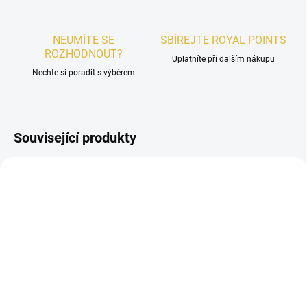
NEUMÍTE SE
SBÍREJTE ROYAL POINTS
ROZHODNOUT?
Uplatníte při dalším nákupu
Nechte si poradit s výběrem
Související produkty
DÁMSKÉ
DÁMSKÉ
SKLADEM
SKLADEM
Mawwal Universe Sama
VZOREK- Mawwal