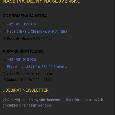
NAŠE PRODEJNY NA SLOVENSKU
OC PROMENADA NITRA
📞
+421 951 055 816
📍
Napervillská 5, Chrenová, 949 01 Nitra
🕒 Pondělí - Neděle 9:00 – 21:00
AUPARK BRATISLAVA
📞
+421 951 015 930
📍
Einsteinova 3541/18, 851 01 Bratislava
🕒 Pondělí - Pátek 10:00 – 21:00
🕒 Sobota - Neděle 9:00 – 21:00
ODEBÍRAT NEWSLETTER
Vložte svůj e-mail a my vám budeme zasílat informace o nových
produktech na našem e-shopu.