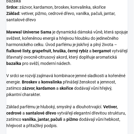
bazalka
Srdce:
zázvor, kardamon, broskev, konvalinka, skořice
Základ:
vetiver, pižmo, cedrové dřevo, vanilka, pačuli, jantar,
santalové dřevo
Mawwal Universe Sama
je dynamická dámská vůně, která spojuje
svěžest, kořeněnou energii a hřejivou hloubku do jedinečného
harmonického celku. Úvod parfému je jiskřivý a plný života –
fialkové listy, grapefruit, hruška, černý rybíz
a
bergamot
vytvářejí
šťavnatý ovocně-citrusový akord, který doplňuje aromatická
bazalka
pro svěží, moderní nádech.
V srdci se rozvíjí zajímavá kombinace jemné sladkosti a kořeněné
energie.
Broskev
a
konvalinka
přinášejí ženskost a jemnost,
zatímco
zázvor, kardamon
a
skořice
dodávají vůni hřejivý,
pikantní charakter.
Základ parfému je hluboký, smyslný a dlouhotrvající.
Vetiver,
cedrové
a
santalové dřevo
vytvářejí elegantní dřevitou strukturu,
zatímco
vanilka, jantar, pačuli
a
pižmo
dodávají vůni hebkost,
hřejivost a přitažlivý podpis.