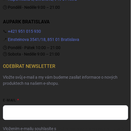
🕒 Pondělí - Neděle 9:00 – 21:00
AUPARK BRATISLAVA
📞
+421 951 015 930
📍
Einsteinova 3541/18, 851 01 Bratislava
🕒 Pondělí - Pátek 10:00 – 21:00
🕒 Sobota - Neděle 9:00 – 21:00
ODEBÍRAT NEWSLETTER
Vložte svůj e-mail a my vám budeme zasílat informace o nových
produktech na našem e-shopu.
E-MAIL
Vložením e-mailu souhlasíte s
podmínkami ochrany osobních údajů