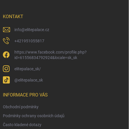
a
t
í
KONTAKT
info
@
elitepalace.cz
+421951055817
https://www.facebook.com/profile.php?
id=61556834792924&locale=sk_sk
elitepalace_sk/
@elitepalace_sk
INFORMACE PRO VÁS
Obchodní podmínky
Podmínky ochrany osobních údajů
Často kladené dotazy