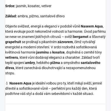
Srdce:
jasmín, kosatec, vetiver
Základ:
ambra, pižmo, santalové dřevo
Objevte svěžest, energii a eleganci v podobě vůně
Naseem Aqua
,
která evokuje pocit nekonečné volnosti a harmonie. Úvod parfému
se nese ve znamení jiskřivých citrusů – svěží
bergamot
a šťavnatý
grapefruit
se prolínají s pikantním
zázvorem
, čímž vytvářejí
energické a moderní otevření. V srdci rozkvétá sofistikovaná
květinová harmonie
jasmínu
a
kosatce
, doplněná o zemité tóny
vetiveru
, které vůni dodávají eleganci a charakter. Základ tvoří
teplé spojení
ambry
, hebkého
pižma
a smyslného
santalového
dřeva
, které zanechává dlouhotrvající a nezapomenutelnou
stopu.
💧
Naseem Aqua
je ideální volbou pro ty, kteří milují svěží, jemně
dřevité a sofistikované vůně – perfektní pro každý den, která
podtrhne váš styl a dodá vám sebevědomí v každé situaci.