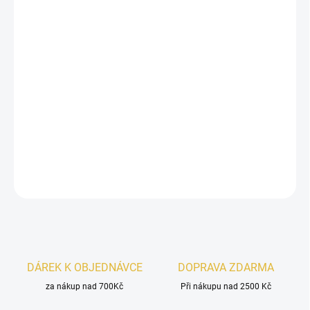
−
+
Přidat do košíku
Naseem Aqua
je svěží a elegantní vůně inspirovaná čistotou vody
a svobodou větru
. Jiskřivé tóny
bergamotu, grapefruitu
a
zázvoru
se spojují s jemným srdcem z
jasmínu, kosatce
a
vetiveru
,
zatímco hřejivý základ z
ambry, pižma
a
santalového dřeva
zanechává nezapomenutelnou, sofistikovanou stopu.
DETAILNÍ INFORMACE
ZEPTAT SE
HLÍDAT
DÁREK K OBJEDNÁVCE
DOPRAVA ZDARMA
za nákup nad 700Kč
Při nákupu nad 2500 Kč