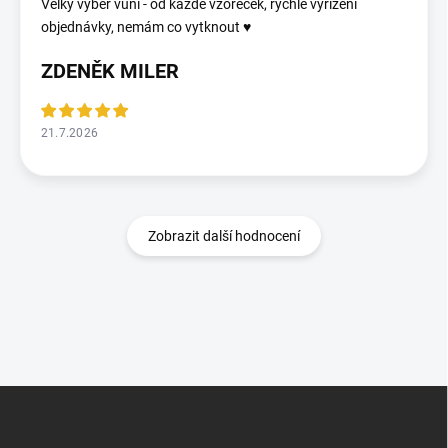
Velký výběr vůní - od každé vzoreček, rychlé vyřízení
objednávky, nemám co vytknout ♥️
ZDENĚK MILER
21.7.2026
Zobrazit další hodnocení
Z
á
p