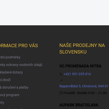
NAŠE PRODEJNY NA
ORMACE PRO VÁS
SLOVENSKU
dní podmínky
nky ochrany osobních údajů
OC PROMENADA NITRA
kladené dotazy
📞
+421 951 055 816
í zboží
📍
Napervillská 5, Chrenová, 949 01
 doručení a platby
🕒 Pondělí - Neděle 9:00 – 21:00
ový program
kty
AUPARK BRATISLAVA