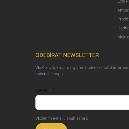
Elite 
Ambas
Prodá
Hodno
Moje 
ODEBÍRAT NEWSLETTER
Vložte svůj e-mail a my vám budeme zasílat informa
našem e-shopu.
E-MAIL
Vložením e-mailu souhlasíte s
podmínkami ochrany o