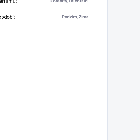
parfumu
:
Kořenitý, Orientální
období
:
Podzim, Zima