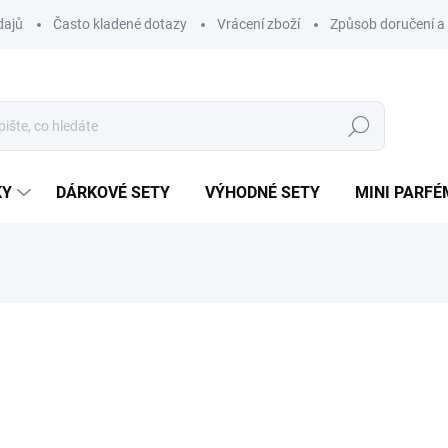
dajů
Často kladené dotazy
Vrácení zboží
Způsob doručení a 
Hledat
KY
DÁRKOVÉ SETY
VÝHODNÉ SETY
MINI PARFÉ
ému.
ní
ZNAČKA:
OUD ELITE
49 Kč