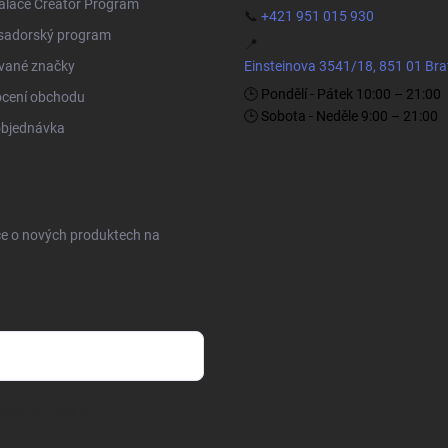
Palace Creator Program
📞
+421 951 015 930
adorský program
📍
vané značky
Einsteinova 3541/18, 851 01 Bra
🕒 Pondělí - Pátek 10:00 – 21:00
cení obchodu
🕒 Sobota - Neděle 9:00 – 21:00
objednávka
ce o nových produktech na
sobních údajů