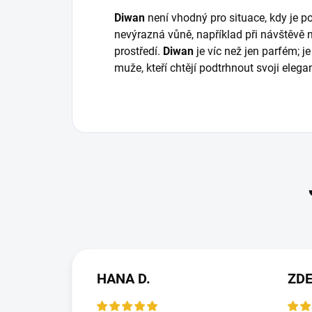
Diwan
není vhodný pro situace, kdy je p
nevýrazná vůně, například při návštěvě 
prostředí.
Diwan
je víc než jen parfém; je 
muže, kteří chtějí podtrhnout svoji elega
HANA D.
ZD