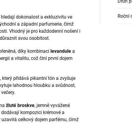
Druh 
Roční 
 hledají dokonalost a exkluzivitu ve
ýchodní a západní parfumerie, čímž
osti. Vhodný je pro každodenní nošení i
zdůraznit svou osobitost.
kořeněná, díky kombinaci
levandule
a
ergii a vitalitu, což činí první dojem
, který přidává pikantní tón a zvyšuje
ytuje lahodnou hloubku a svůdnost,
 večery.
oma
žluté broskve
, jemně vyvážené
ré dodávají kompozici krémové a
r uzavírá celkový dojem parfému, čímž