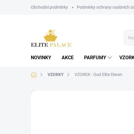
Přejít
Obchodní podmínky
Podmínky ochrany osobních ú
na
obsah
NOVINKY
AKCE
PARFUMY
VZOR
Domů
VZORKY
VZOREK - Oud Elite Diwan
🏷️ Každý vzorek je označen nálepkou s názvem parf
Neohodnoceno
Podrobnosti hodnoce
PÁNSKÉ