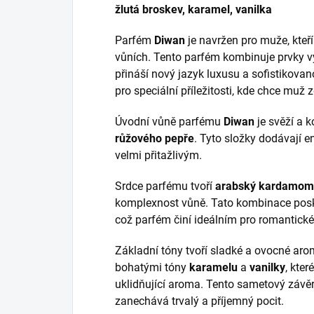
žlutá broskev, karamel, vanilka
Parfém
Diwan
je navržen pro muže, kteří
vůních. Tento parfém kombinuje prvky v
přináší nový jazyk luxusu a sofistikovan
pro speciální příležitosti, kde chce muž 
Úvodní vůně parfému
Diwan
je svěží a 
růžového pepře
. Tyto složky dodávají en
velmi přitažlivým.
Srdce parfému tvoří
arabský kardamom
komplexnost vůně. Tato kombinace posk
což parfém činí ideálním pro romantické
Základní tóny tvoří sladké a ovocné ar
bohatými tóny
karamelu
a
vanilky
, kte
uklidňující aroma. Tento sametový závě
zanechává trvalý a příjemný pocit.