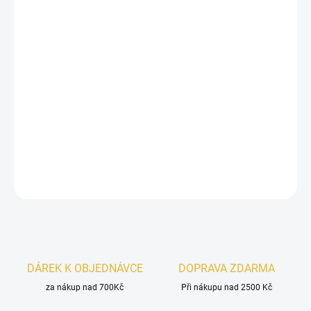
−
+
Přidat do košíku
Elite Crystal
je výjimečný parfém s jedinečnou kombinací vůní,
které se prolínají a vytvářejí komplexní a zajímavý profil. Tento
parfém je ideální pro každodenní nošení i pro speciální příležitosti,
jeho silné ale příjemné tóny jej dělají univerzálním doplňkem k
různým typům oblečení a ročních období.
DETAILNÍ INFORMACE
ZEPTAT SE
HLÍDAT
DÁREK K OBJEDNÁVCE
DOPRAVA ZDARMA
za nákup nad 700Kč
Při nákupu nad 2500 Kč