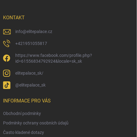
a
t
í
KONTAKT
info
@
elitepalace.cz
+421951055817
https://www.facebook.com/profile.php?
id=61556834792924&locale=sk_sk
elitepalace_sk/
@elitepalace_sk
INFORMACE PRO VÁS
Obchodní podmínky
Podmínky ochrany osobních údajů
Často kladené dotazy