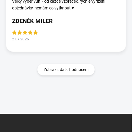
Velký výběr vůní - od každé vzoreček, rychlé vyřízení
objednávky, nemám co vytknout ♥️
ZDENĚK MILER
21.7.2026
Zobrazit další hodnocení
Z
á
p