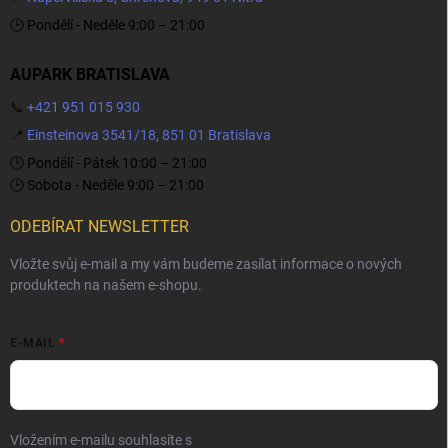
🕒 Pondělí - Neděle 9:00 – 21:00
AUPARK BRATISLAVA
📞
+421 951 015 930
📍
Einsteinova 3541/18, 851 01 Bratislava
🕒 Pondělí - Pátek 10:00 – 21:00
🕒 Sobota - Neděle 9:00 – 21:00
ODEBÍRAT NEWSLETTER
Vložte svůj e-mail a my vám budeme zasílat informace o nových
produktech na našem e-shopu.
E-MAIL
Vložením e-mailu souhlasíte s
podmínkami ochrany osobních údajů