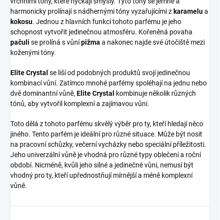
vrchními tóny, které hýčkají smysly. Tyto tóny se jemně a
harmonicky prolínají s nádhernými tóny vyzařujícími z
karamelu
a
kokosu
. Jednou z hlavních funkcí tohoto parfému je jeho
schopnost vytvořit jedinečnou atmosféru. Kořeněná povaha
pačuli
se prolíná s vůní
pižma
a nakonec najde své útočiště mezi
koženými tóny.
Elite Crystal
se liší od podobných produktů svojí jedinečnou
kombinací vůní. Zatímco mnohé parfémy spoléhají na jednu nebo
dvě dominantní vůně,
Elite Crystal
kombinuje několik různých
tónů, aby vytvořil komplexní a zajímavou vůni.
Toto dělá z tohoto parfému skvělý výběr pro ty, kteří hledají něco
jiného. Tento parfém je ideální pro různé situace. Může být nosit
na pracovní schůzky, večerní vycházky nebo speciální příležitosti.
Jeho univerzální vůně je vhodná pro různé typy oblečení a roční
období. Nicméně, kvůli jeho silné a jedinečné vůni, nemusí být
vhodný pro ty, kteří upřednostňují mírnější a méně komplexní
vůně.