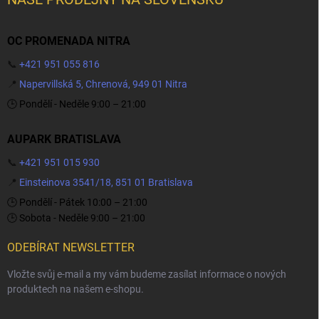
OC PROMENADA NITRA
📞
+421 951 055 816
📍
Napervillská 5, Chrenová, 949 01 Nitra
🕒 Pondělí - Neděle 9:00 – 21:00
AUPARK BRATISLAVA
📞
+421 951 015 930
📍
Einsteinova 3541/18, 851 01 Bratislava
🕒 Pondělí - Pátek 10:00 – 21:00
🕒 Sobota - Neděle 9:00 – 21:00
ODEBÍRAT NEWSLETTER
Vložte svůj e-mail a my vám budeme zasílat informace o nových
produktech na našem e-shopu.