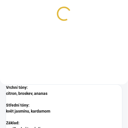
Oud Elite Mashaeir Gold
100ml
3 281 Kč
Detail
Mashaeir Gold je unikátní vůně,
která kombinuje orientální a
západní tóny, ideální pro muže i...
Vrchní tóny:
citron, broskev, ananas
Střední tóny:
květ jasmínu, kardamom
Základ: