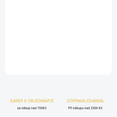
−
+
Přidat do košíku
Mashaeir Gold
je unikátní vůně, která kombinuje orientální a
západní tóny, ideální pro muže i ženy. Její aromatický vrchol se
otevírá s
citronem, broskví, ananasem
a
jablkem
, doplněným
jemnými noty
jasmínu
a
kardamonu
. Základ této vůně tvoří sladká
vanilka
spolu s květem
pačuli
.
DETAILNÍ INFORMACE
ZEPTAT SE
HLÍDAT
DÁREK K OBJEDNÁVCE
DOPRAVA ZDARMA
za nákup nad 700Kč
Při nákupu nad 2500 Kč