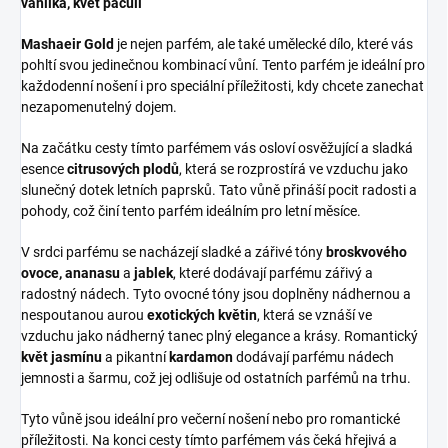
vanilka, květ pačuli
Mashaeir Gold
je nejen parfém, ale také umělecké dílo, které vás
pohltí svou jedinečnou kombinací vůní. Tento parfém je ideální pro
každodenní nošení i pro speciální příležitosti, kdy chcete zanechat
nezapomenutelný dojem.
Na začátku cesty tímto parfémem vás osloví osvěžující a sladká
esence
citrusových plodů
, která se rozprostírá ve vzduchu jako
slunečný dotek letních paprsků. Tato vůně přináší pocit radosti a
pohody, což činí tento parfém ideálním pro letní měsíce.
V srdci parfému se nacházejí sladké a zářivé tóny
broskvového
ovoce, ananasu
a
jablek
, které dodávají parfému zářivý a
radostný nádech. Tyto ovocné tóny jsou doplněny nádhernou a
nespoutanou aurou
exotických květin
, která se vznáší ve
vzduchu jako nádherný tanec plný elegance a krásy. Romantický
květ jasmínu
a pikantní
kardamon
dodávají parfému nádech
jemnosti a šarmu, což jej odlišuje od ostatních parfémů na trhu.
Tyto vůně jsou ideální pro večerní nošení nebo pro romantické
příležitosti. Na konci cesty tímto parfémem vás čeká hřejivá a