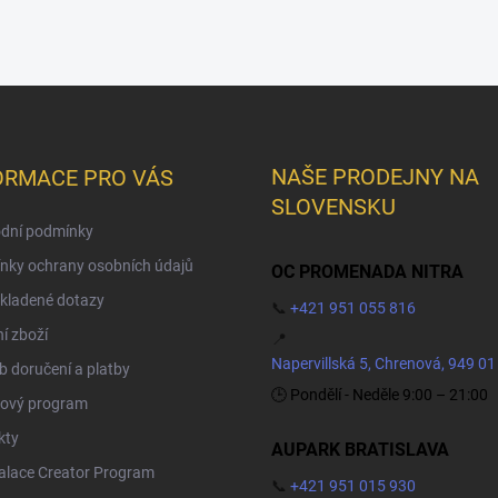
NAŠE PRODEJNY NA
ORMACE PRO VÁS
SLOVENSKU
dní podmínky
nky ochrany osobních údajů
OC PROMENADA NITRA
kladené dotazy
📞
+421 951 055 816
í zboží
📍
Napervillská 5, Chrenová, 949 01
 doručení a platby
🕒 Pondělí - Neděle 9:00 – 21:00
ový program
kty
AUPARK BRATISLAVA
Palace Creator Program
📞
+421 951 015 930