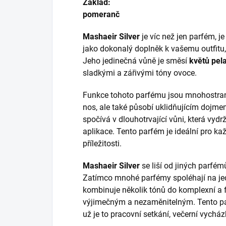
Základ:
pomeranč
Mashaeir Silver
je víc než jen parfém, j
jako dokonalý doplněk k vašemu outfitu,
Jeho jedinečná vůně je směsí
květů pel
sladkými a zářivými tóny ovoce.
Funkce tohoto parfému jsou mnohostran
nos, ale také působí uklidňujícím dojme
spočívá v dlouhotrvající vůni, která vyd
aplikace. Tento parfém je ideální pro ka
příležitosti.
Mashaeir Silver
se liší od jiných parfém
Zatímco mnohé parfémy spoléhají na je
kombinuje několik tónů do komplexní a f
výjimečným a nezaměnitelným. Tento parf
už je to pracovní setkání, večerní vychá