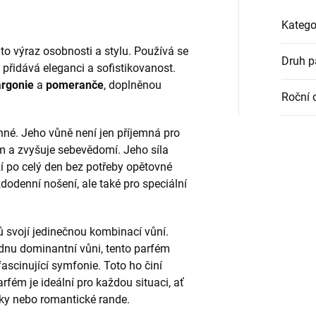
Katego
e to výraz osobnosti a stylu. Používá se
Druh 
 přidává eleganci a sofistikovanost.
argonie
a
pomeranče
, doplněnou
Roční 
né. Jeho vůně není jen příjemná pro
m a zvyšuje sebevědomí. Jeho síla
rží po celý den bez potřeby opětovné
ždodenní nošení, ale také pro speciální
ů svojí jedinečnou kombinací vůní.
dnu dominantní vůni, tento parfém
ascinující symfonie. Toto ho činí
ém je ideální pro každou situaci, ať
zky nebo romantické rande.