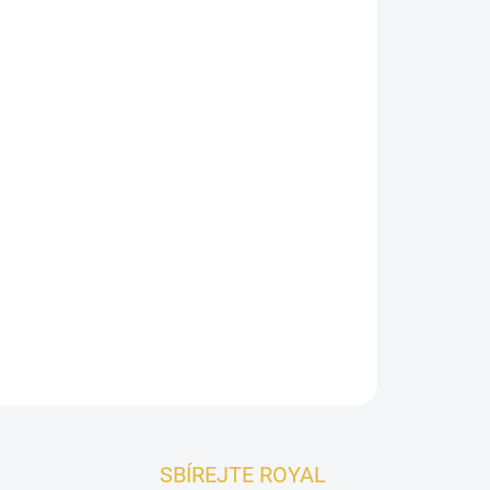
026
Přidat do košíku
 vůně, která obsahuje nádherný
květ pelargonie
a
je směsí orientálních a západních vůní.
ZEPTAT SE
HLÍDAT
SBÍREJTE ROYAL