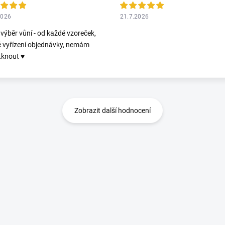
2026
21.7.2026
 výběr vůní - od každé vzoreček,
é vyřízení objednávky, nemám
tknout ♥️
Zobrazit další hodnocení