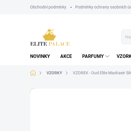
Přejít
Obchodní podmínky
Podmínky ochrany osobních ú
na
obsah
NOVINKY
AKCE
PARFUMY
VZOR
Domů
VZORKY
VZOREK - Oud Elite Mashaeir Sil
🏷️ Každý vzorek je označen nálepkou s názvem parf
Neohodnoceno
Podrobnosti hodnoce
PÁNSKÉ