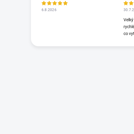
6.8.2026
30.7.
Velký
rychl
co vy