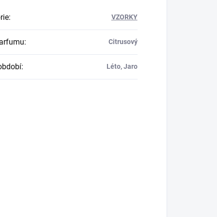
rie
:
VZORKY
parfumu
:
Citrusový
období
:
Léto, Jaro