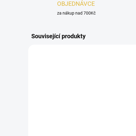
OBJEDNÁVCE
za nákup nad 700Kč
Související produkty
PÁNSKÉ
POSLEDNÍ KUSY
SKLADEM
Oud Elite Mashaeir Silver
100ml
3 281 Kč