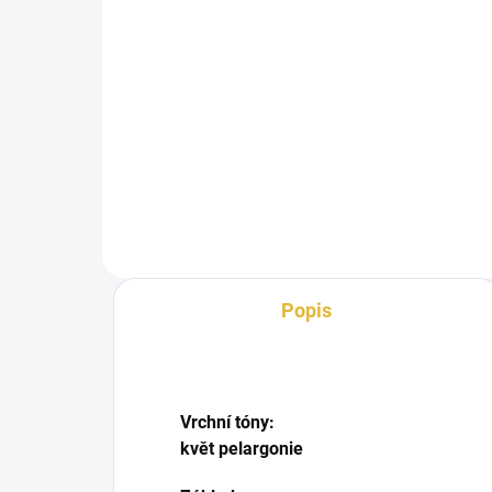
Detail
Mashaeir Silver je jedinečná vůně,
která obsahuje nádherný květ
pelargonie a květ pomeranče.
Jeho...
Popis
Vrchní tóny:
květ pelargonie