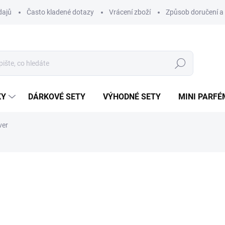
dajů
Často kladené dotazy
Vrácení zboží
Způsob doručení a 
Hledat
KY
DÁRKOVÉ SETY
VÝHODNÉ SETY
MINI PARFÉ
ver
ému.
ní
ZNAČKA:
OUD ELITE
85 Kč