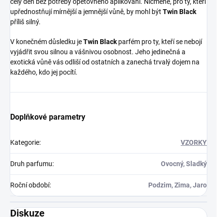
celý den bez potřeby opětovného aplikování. Nicméně, pro ty, kteří
upřednostňují mírnější a jemnější vůně, by mohl být
Twin Black
příliš silný.
V konečném důsledku je
Twin Black
parfém pro ty, kteří se nebojí
vyjádřit svou silnou a vášnivou osobnost. Jeho jedinečná a
exotická vůně vás odliší od ostatních a zanechá trvalý dojem na
každého, kdo jej pocítí.
Doplňkové parametry
Kategorie
:
VZORKY
Druh parfumu
:
Ovocný, Sladký
Roční období
:
Podzim, Zima, Jaro
Diskuze