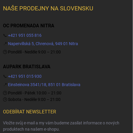
NAŠE PRODEJNY NA SLOVENSKU
OC PROMENADA NITRA
📞
+421 951 055 816
📍
Napervillská 5, Chrenová, 949 01 Nitra
🕒 Pondělí - Neděle 9:00 – 21:00
AUPARK BRATISLAVA
📞
+421 951 015 930
📍
Einsteinova 3541/18, 851 01 Bratislava
🕒 Pondělí - Pátek 10:00 – 21:00
🕒 Sobota - Neděle 9:00 – 21:00
ODEBÍRAT NEWSLETTER
Vložte svůj e-mail a my vám budeme zasílat informace o nových
produktech na našem e-shopu.