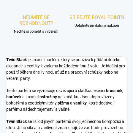
NEUMÍTE SE
SBÍREJTE ROYAL POINTS
ROZHODNOUT?
Uplatníte při dalším nákupu
Nechte si poradit s výběrem
Twin Black
je luxusní parfém, který se používá k přidání doteku
elegance a exotiky k vašemu každodennímu životu. Je ideální pro
použití během dne i v noci, ať už na pracovní schůzky nebo na
večerní párty.
Tento parfém se vyznačuje osvěžující a sladkou esencí
brusinek,
borůvek
a luxusní
ostružiny
na začátku. Jsou doprovázeny
bohatými a exotickými tóny
pižma
a
vanilky
, které dodávají
parfému nádech tajemství a vášně.
Twin Black
se liší od jiných parfémů svojí jedinečnou kompozicí a
silou. Jeho síla a trvanlivost znamenají, že vás bude provázet po