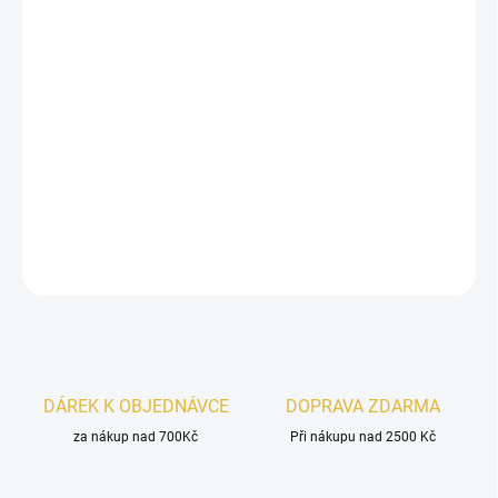
−
+
Přidat do košíku
Twin Black
je prestižní parfém s výrazným westernovým aroma.
Jeho unikátní kompozice zahrnuje tóny
brusinky, borůvky
a
luxusní
ostružiny
. Aromatický základ tohoto parfému tvoří
pižmo
a
vanilka
, které mu dodávají hloubku a trvanlivost.
DETAILNÍ INFORMACE
ZEPTAT SE
HLÍDAT
DÁREK K OBJEDNÁVCE
DOPRAVA ZDARMA
za nákup nad 700Kč
Při nákupu nad 2500 Kč