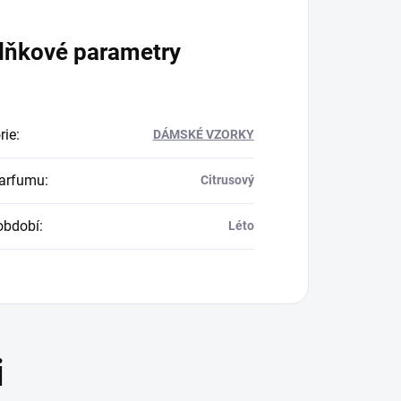
lňkové parametry
rie
:
DÁMSKÉ VZORKY
parfumu
:
Citrusový
období
:
Léto