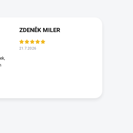
ZDENĚK MILER
21.7.2026
ek,
m