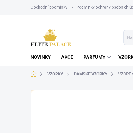
Přejít
Obchodní podmínky
Podmínky ochrany osobních ú
na
obsah
NOVINKY
AKCE
PARFUMY
VZOR
Domů
VZORKY
DÁMSKÉ VZORKY
VZOREK 
🏷️ Každý vzorek je označen nálepkou s názvem parf
Neohodnoceno
Podrobnosti hodnoce
DÁMSKÉ