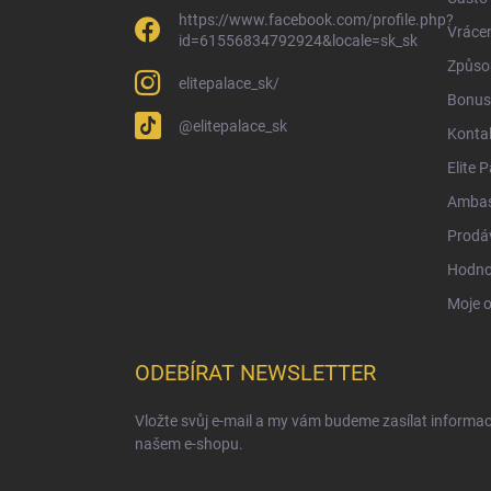
https://www.facebook.com/profile.php?
Vrácen
id=61556834792924&locale=sk_sk
Způsob
elitepalace_sk/
Bonus
@elitepalace_sk
Konta
Elite 
Ambas
Prodá
Hodno
Moje 
ODEBÍRAT NEWSLETTER
Vložte svůj e-mail a my vám budeme zasílat informa
našem e-shopu.