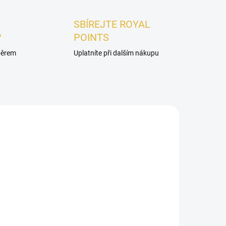
SBÍREJTE ROYAL
?
POINTS
ýběrem
Uplatníte při dalším nákupu
ADEM