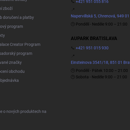
📞
+421 951 055 816
í zboží
📍
Napervillská 5, Chrenová, 949 01
 doručení a platby
🕒 Pondělí - Neděle 9:00 – 21:00
ový program
kty
AUPARK BRATISLAVA
Palace Creator Program
📞
+421 951 015 930
adorský program
📍
vané značky
Einsteinova 3541/18, 851 01 Bra
🕒 Pondělí - Pátek 10:00 – 21:00
cení obchodu
🕒 Sobota - Neděle 9:00 – 21:00
objednávka
ce o nových produktech na