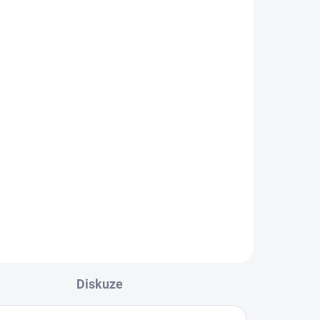
ean
s
Diskuze