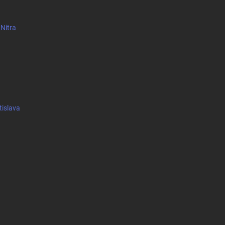
 Nitra
tislava