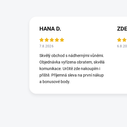
HANA D.
ZD
7.8.2026
6.8.2
Skvělý obchod s nádhernými vůněmi.
Objednávka vyřízena obratem, skvělá
komunikace. Určitě zde nakoupím i
příště. Příjemná sleva na první nákup
a bonusové body.