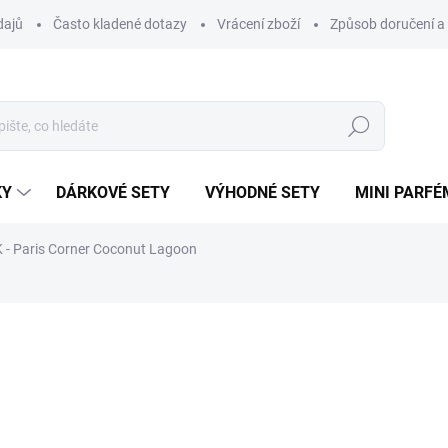
dajů
Často kladené dotazy
Vrácení zboží
Způsob doručení a 
Hledat
KY
DÁRKOVÉ SETY
VÝHODNÉ SETY
MINI PARFÉ
- Paris Corner Coconut Lagoon
ému.
ní
ZNAČKA:
PARIS CORNER
48 Kč