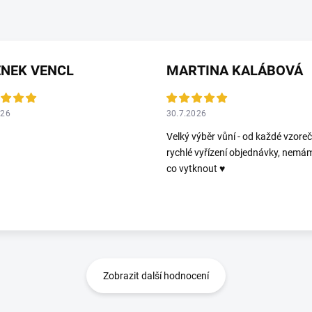
ENEK VENCL
MARTINA KALÁBOVÁ
026
30.7.2026
Velký výběr vůní - od každé vzoreč
rychlé vyřízení objednávky, nemá
co vytknout ♥️
Zobrazit další hodnocení