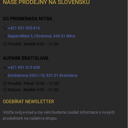
NAŠE PRODEJNY NA SLOVENSKU
OC PROMENADA NITRA
📞
+421 951 055 816
📍
Napervillská 5, Chrenová, 949 01 Nitra
🕒 Pondělí - Neděle 9:00 – 21:00
AUPARK BRATISLAVA
📞
+421 951 015 930
📍
Einsteinova 3541/18, 851 01 Bratislava
🕒 Pondělí - Pátek 10:00 – 21:00
🕒 Sobota - Neděle 9:00 – 21:00
ODEBÍRAT NEWSLETTER
Vložte svůj e-mail a my vám budeme zasílat informace o nových
produktech na našem e-shopu.