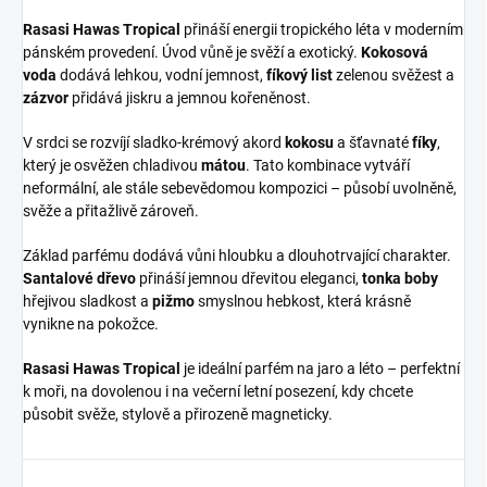
Rasasi Hawas Tropical
přináší energii tropického léta v moderním
pánském provedení. Úvod vůně je svěží a exotický.
Kokosová
voda
dodává lehkou, vodní jemnost,
fíkový list
zelenou svěžest a
zázvor
přidává jiskru a jemnou kořeněnost.
V srdci se rozvíjí sladko-krémový akord
kokosu
a šťavnaté
fíky
,
který je osvěžen chladivou
mátou
. Tato kombinace vytváří
neformální, ale stále sebevědomou kompozici – působí uvolněně,
svěže a přitažlivě zároveň.
Základ parfému dodává vůni hloubku a dlouhotrvající charakter.
Santalové dřevo
přináší jemnou dřevitou eleganci,
tonka boby
hřejivou sladkost a
pižmo
smyslnou hebkost, která krásně
vynikne na pokožce.
Rasasi Hawas Tropical
je ideální parfém na jaro a léto – perfektní
k moři, na dovolenou i na večerní letní posezení, kdy chcete
působit svěže, stylově a přirozeně magneticky.