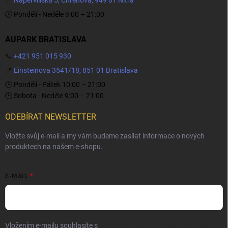
🕒 Pondělí - Neděle 9:00 – 21:00
AUPARK BRATISLAVA
📞
+421 951 015 930
📍
Einsteinova 3541/18, 851 01 Bratislava
🕒 Pondělí - Pátek 10:00 – 21:00
🕒 Sobota - Neděle 9:00 – 21:00
ODEBÍRAT NEWSLETTER
Vložte svůj e-mail a my vám budeme zasílat informace o nových
produktech na našem e-shopu.
E-MAIL
Vložením e-mailu souhlasíte s
podmínkami ochrany osobních údajů