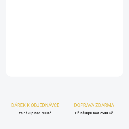
−
+
Přidat do košíku
Rasasi Hawas Tropical
je svěží pánská vůně s exotickým
nádechem
kokosové vody, fíky
a
máty
, doplněná hřejivým
základem
santalového dřeva, tonky
a
pižma
. Ideální volba pro
muže, kteří milují léto, energii a uvolněný styl.
DETAILNÍ INFORMACE
ZEPTAT SE
HLÍDAT
DÁREK K OBJEDNÁVCE
DOPRAVA ZDARMA
za nákup nad 700Kč
Při nákupu nad 2500 Kč