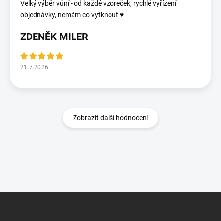
Velký výběr vůní - od každé vzoreček, rychlé vyřízení
objednávky, nemám co vytknout ♥️
ZDENĚK MILER
21.7.2026
Zobrazit další hodnocení
Z
á
p