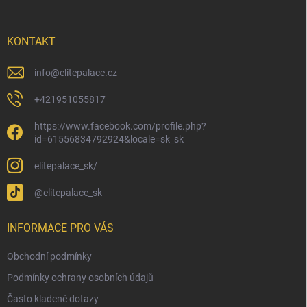
a
t
í
KONTAKT
info
@
elitepalace.cz
+421951055817
https://www.facebook.com/profile.php?
id=61556834792924&locale=sk_sk
elitepalace_sk/
@elitepalace_sk
INFORMACE PRO VÁS
Obchodní podmínky
Podmínky ochrany osobních údajů
Často kladené dotazy