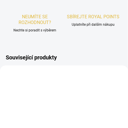
NEUMÍTE SE
SBÍREJTE ROYAL POINTS
ROZHODNOUT?
Uplatníte při dalším nákupu
Nechte si poradit s výběrem
Související produkty
PÁNSKÉ
PÁNSKÉ
SKLADEM
SKLADEM
VZOREK - Rasasi Hawas
VZOREK - Rasasi Hawas