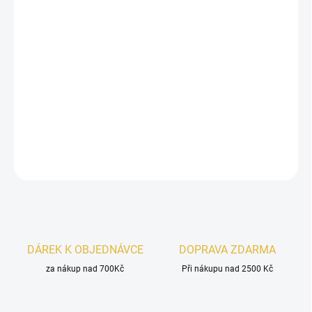
−
+
Přidat do košíku
Riiffs Hulm
je sladká dámská vůně s ovocným úvodem,
bohatým květinovým srdcem a krémovým karamelovo-
vanilkovým základem. Elegantní, romantická a
mimořádně návyková.
DETAILNÍ INFORMACE
ZEPTAT SE
HLÍDAT
DÁREK K OBJEDNÁVCE
DOPRAVA ZDARMA
za nákup nad 700Kč
Při nákupu nad 2500 Kč