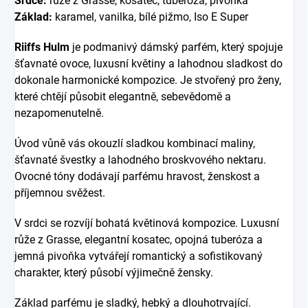
Srdce:
růže z Grasse, kosatec, tuberóza, pivoňka
Základ:
karamel, vanilka, bílé pižmo, Iso E Super
Riiffs Hulm
je podmanivý dámský parfém, který spojuje
šťavnaté ovoce, luxusní květiny a lahodnou sladkost do
dokonale harmonické kompozice. Je stvořený pro ženy,
které chtějí působit elegantně, sebevědomě a
nezapomenutelně.
Úvod vůně vás okouzlí sladkou kombinací maliny,
šťavnaté švestky a lahodného broskvového nektaru.
Ovocné tóny dodávají parfému hravost, ženskost a
příjemnou svěžest.
V srdci se rozvíjí bohatá květinová kompozice. Luxusní
růže z Grasse, elegantní kosatec, opojná tuberóza a
jemná pivoňka vytvářejí romantický a sofistikovaný
charakter, který působí výjimečně žensky.
Základ parfému je sladký, hebký a dlouhotrvající.