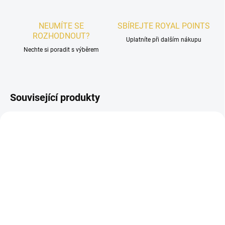
NEUMÍTE SE
SBÍREJTE ROYAL POINTS
ROZHODNOUT?
Uplatníte při dalším nákupu
Nechte si poradit s výběrem
Související produkty
NOVINKA
DÁMSKÉ
DÁMSKÉ
SKLADEM
SKLADEM
Riiffs Hulm Extrait de
VZOREK - Riiffs Hoor
Parfum 100ml