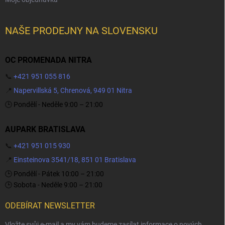
NAŠE PRODEJNY NA SLOVENSKU
OC PROMENADA NITRA
📞
+421 951 055 816
📍
Napervillská 5, Chrenová, 949 01 Nitra
🕒 Pondělí - Neděle 9:00 – 21:00
AUPARK BRATISLAVA
📞
+421 951 015 930
📍
Einsteinova 3541/18, 851 01 Bratislava
🕒 Pondělí - Pátek 10:00 – 21:00
🕒 Sobota - Neděle 9:00 – 21:00
ODEBÍRAT NEWSLETTER
Vložte svůj e-mail a my vám budeme zasílat informace o nových