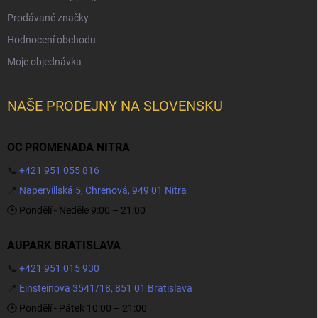
Prodávané značky
Hodnocení obchodu
Moje objednávka
NAŠE PRODEJNY NA SLOVENSKU
OC PROMENADA NITRA
📞
+421 951 055 816
📍
Napervillská 5, Chrenová, 949 01 Nitra
🕒 Pondělí - Neděle 9:00 – 21:00
AUPARK BRATISLAVA
📞
+421 951 015 930
📍
Einsteinova 3541/18, 851 01 Bratislava
🕒 Pondělí - Pátek 10:00 – 21:00