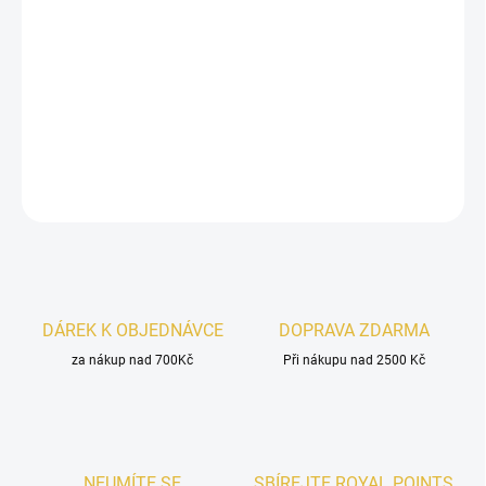
−
+
Přidat do košíku
Riiffs Taif
je luxusní růžová kompozice se
šafránem
a
oudem
,
která působí elegantně, orientálně a smyslně.
DETAILNÍ INFORMACE
ZEPTAT SE
HLÍDAT
DÁREK K OBJEDNÁVCE
DOPRAVA ZDARMA
za nákup nad 700Kč
Při nákupu nad 2500 Kč
NEUMÍTE SE
SBÍREJTE ROYAL POINTS