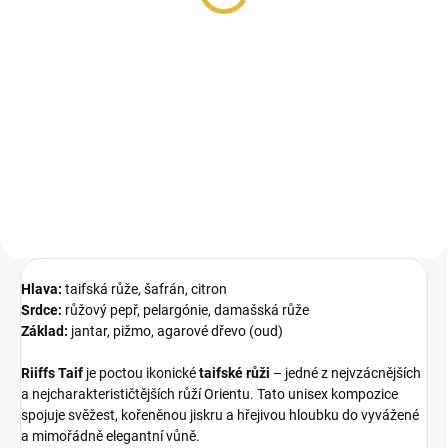
48 Kč / 1 ml
cena:
Do košíku
Riiffs Zenith je jemná, krémová
unisex vůně s kokosem a
vanilkou, doplněná o pudrovou
eleganci a...
Hlava:
taifská růže, šafrán, citron
Srdce:
růžový pepř, pelargónie, damašská růže
Základ:
jantar, pižmo, agarové dřevo (oud)
Riiffs Taif
je poctou ikonické
taifské růži
– jedné z nejvzácnějších
a nejcharakterističtějších růží Orientu. Tato unisex kompozice
spojuje svěžest, kořeněnou jiskru a hřejivou hloubku do vyvážené
a mimořádně elegantní vůně.