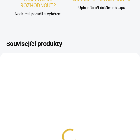
ROZHODNOUT?
Uplatníte při dalším nákupu
Nechte si poradit s výběrem
Související produkty
UNISEX
SKLADEM
VZOREK - Riiffs Zenith
48 Kč
Měrná