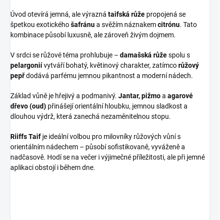
Úvod otevírá jemná, ale výrazná
taifská růže
propojená se
špetkou exotického
šafránu
a svěžím náznakem
citrónu
. Tato
kombinace působí luxusně, ale zároveň živým dojmem.
V srdci se růžové téma prohlubuje –
damašská růže
spolu s
pelargonií
vytváří bohatý, květinový charakter, zatímco
růžový
pepř
dodává parfému jemnou pikantnost a moderní nádech.
Základ vůně je hřejivý a podmanivý.
Jantar, pižmo
a
agarové
dřevo (oud)
přinášejí orientální hloubku, jemnou sladkost a
dlouhou výdrž, která zanechá nezaměnitelnou stopu.
Riiffs Taif
je ideální volbou pro milovníky růžových vůní s
orientálním nádechem – působí sofistikovaně, vyváženě a
nadčasově. Hodí se na večer i výjimečné příležitosti, ale při jemné
aplikaci obstojí i během dne.