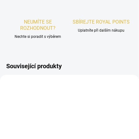
NEUMÍTE SE
SBÍREJTE ROYAL POINTS
ROZHODNOUT?
Uplatníte při dalším nákupu
Nechte si poradit s výběrem
Související produkty
DÁMSKÉ
DÁMSKÉ
SKLADEM
SKLADEM
Riiffs Virtessa Extrait de
VZOREK - Riiffs Hoor