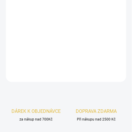
−
+
Přidat do košíku
Inspirováno
Flora Gorgeous Gardenia Intense Gucci.
Riiffs Virtessa
je elegantní dámská vůně s jiskřivou
mandarinkou, jemnou gardénií a krémovým santalovým
dřevem. Ženská, sofistikovaná a přirozeně přitažlivá.
DETAILNÍ INFORMACE
ZEPTAT SE
HLÍDAT
DÁREK K OBJEDNÁVCE
DOPRAVA ZDARMA
za nákup nad 700Kč
Při nákupu nad 2500 Kč