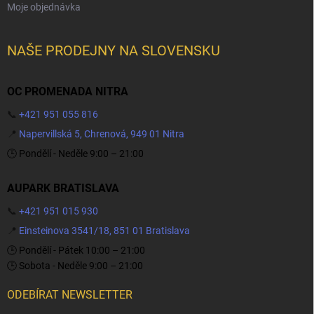
Moje objednávka
NAŠE PRODEJNY NA SLOVENSKU
OC PROMENADA NITRA
📞
+421 951 055 816
📍
Napervillská 5, Chrenová, 949 01 Nitra
🕒 Pondělí - Neděle 9:00 – 21:00
AUPARK BRATISLAVA
📞
+421 951 015 930
📍
Einsteinova 3541/18, 851 01 Bratislava
🕒 Pondělí - Pátek 10:00 – 21:00
🕒 Sobota - Neděle 9:00 – 21:00
ODEBÍRAT NEWSLETTER