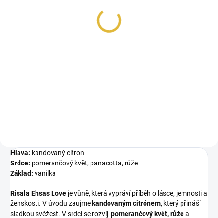
Victoria
Island
48 Kč
48 Kč
Měrná
Měrná
48 Kč / 1 ml
48 Kč / 1 ml
cena:
cena:
Do košíku
Do košíku
Inspirováno Dolce&Gabbana
Risala An Island je unisex vůně,
Devotion. Lattafa Victoria je
která spojuje svěží mořské a
sladko-jemná vůně, která začíná...
slané tóny s jemnou sladkostí...
Hlava:
kandovaný citron
Srdce:
pomerančový květ, panacotta, růže
Základ:
vanilka
Risala Ehsas Love
je vůně, která vypráví příběh o lásce, jemnosti a
ženskosti. V úvodu zaujme
kandovaným citrónem
, který přináší
sladkou svěžest. V srdci se rozvíjí
pomerančový květ, růže
a