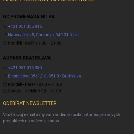
OC PROMENADA NITRA
📞
+421 951 055 816
📍
Napervillská 5, Chrenová, 949 01 Nitra
🕒 Pondělí - Neděle 9:00 – 21:00
AUPARK BRATISLAVA
📞
+421 951 015 930
📍
Einsteinova 3541/18, 851 01 Bratislava
🕒 Pondělí - Pátek 10:00 – 21:00
🕒 Sobota - Neděle 9:00 – 21:00
ODEBÍRAT NEWSLETTER
Vložte svůj e-mail a my vám budeme zasílat informace o nových
produktech na našem e-shopu.