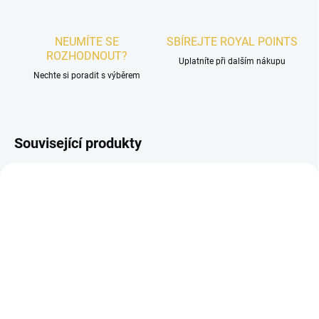
NEUMÍTE SE
SBÍREJTE ROYAL POINTS
ROZHODNOUT?
Uplatníte při dalším nákupu
Nechte si poradit s výběrem
Související produkty
UNISEX
UNISEX
SKLADEM
SKLADEM
VZOREK - Lattafa
VZOREK - Risala An