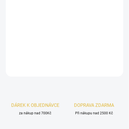
−
+
Přidat do košíku
Risala Ehsas Love
– sladká harmonie lásky a elegance.
Kandovaný citron
, jemná
růže
a krémová
panacotta
se spojují s
hřejivou
vanilkou
v romantické a něžné vůni pro každodenní
rozmazlování.
DETAILNÍ INFORMACE
ZEPTAT SE
HLÍDAT
DÁREK K OBJEDNÁVCE
DOPRAVA ZDARMA
za nákup nad 700Kč
Při nákupu nad 2500 Kč