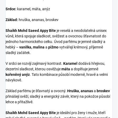
Srdce:
karamel, máta, anýz
Základ:
hruška, ananas, broskev
Shaikh Mohd Saeed Appy Bite
je veselá a neodolatelná unisex
vůně, která spojuje sladkost, svěžest a ovocnou šťavnatost do
jednoho harmonického celku. Úvod parfému je jemně sladký a
hebký –
vanilka, malina
a
pižmo
vytvářejí krémový, příjemně
sladký začátek.
V srdci se rozvíjí zajímavý kontrast.
Karamel
dodává hřejivou,
dezertní sladkost, kterou osvěžuje
máta
a doplňuje jemně
kořeněný anýz
. Tato kombinace působí moderně, hravě a velmi
návykově.
Základ parfému je šťavnatý a ovocný.
Hruška, ananas
a
broskev
přinášejí svěží, sladký a energický závěr, který na pokožce působí
lehce a přitažlivě.
Shaikh Mohd Saeed Appy Bite
je ideální pro ženy i muže, kteří