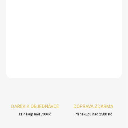
13.8.2026
−
+
Přidat do košíku
Shaikh Mohd Saeed Appy Bite
je hravá unisex vůně se sladkým
v
anilkovo-ovocným úvodem, karamelovo-mátovým srdcem
a
šťavnatým
ovocným základem
. Návyková, svěží a velmi přitažlivá.
DETAILNÍ INFORMACE
ZEPTAT SE
HLÍDAT
DÁREK K OBJEDNÁVCE
DOPRAVA ZDARMA
za nákup nad 700Kč
Při nákupu nad 2500 Kč