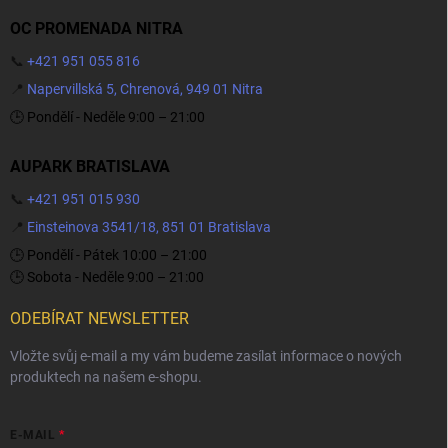
OC PROMENADA NITRA
📞
+421 951 055 816
📍
Napervillská 5, Chrenová, 949 01 Nitra
🕒 Pondělí - Neděle 9:00 – 21:00
AUPARK BRATISLAVA
📞
+421 951 015 930
📍
Einsteinova 3541/18, 851 01 Bratislava
🕒 Pondělí - Pátek 10:00 – 21:00
🕒 Sobota - Neděle 9:00 – 21:00
ODEBÍRAT NEWSLETTER
Vložte svůj e-mail a my vám budeme zasílat informace o nových
produktech na našem e-shopu.
E-MAIL