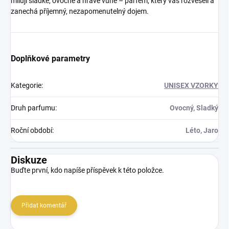
milují sladké, ovocné a hravé vůně – parfém, který vás rozveselí a
zanechá příjemný, nezapomenutelný dojem.
Doplňkové parametry
Kategorie
:
UNISEX VZORKY
Druh parfumu
:
Ovocný, Sladký
Roční období
:
Léto, Jaro
Diskuze
Buďte první, kdo napíše příspěvek k této položce.
Přidat komentář