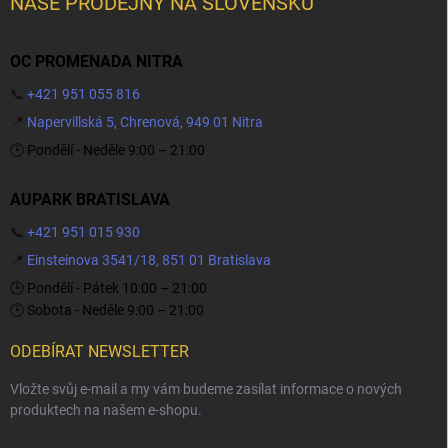
NAŠE PRODEJNY NA SLOVENSKU
OC PROMENADA NITRA
📞
+421 951 055 816
📍
Napervillská 5, Chrenová, 949 01 Nitra
🕒 Pondělí - Neděle 9:00 – 21:00
AUPARK BRATISLAVA
📞
+421 951 015 930
📍
Einsteinova 3541/18, 851 01 Bratislava
🕒 Pondělí - Pátek 10:00 – 21:00
🕒 Sobota - Neděle 9:00 – 21:00
ODEBÍRAT NEWSLETTER
Vložte svůj e-mail a my vám budeme zasílat informace o nových
produktech na našem e-shopu.