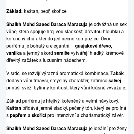
Základ:
kaštan, pepř, skořice
Shaikh Mohd Saeed Baraca Maracuja
je odvážná unisex
vůně, která spojuje hřejivou sladkost, dřevitou hloubku a
kořeněný charakter do jedinečné kompozice. Úvod
parfému je bohatý a elegantní –
guajakové dřevo,
vanilka
a jemný akord
semiše
vytvářejí hladký, krémově
dřevitý začátek s luxusním nádechem.
V srdci se rozvíjí výrazná aromatická kombinace.
Tabák
dodává vůni tmavší, smyslný charakter, zatímco
šalvěj
přináší svěží bylinný kontrast, který vůni krásně vyvažuje.
Základ parfému je hřejivý, kořeněný a velmi návykový.
Kaštan
přidává jemně sladký, pečený tón, který se prolíná
s
pepřem
a
skořicí
pro intenzivní a charismatický závěr.
Shaikh Mohd Saeed Baraca Maracuja
je ideální pro ženy