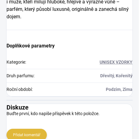
i muže, kteří milují hluboké, hřejivé a výrazné vůně –
parfém, který působí luxusně, originálně a zanechá silný
dojem.
Doplňkové parametry
Kategorie
:
UNISEX VZORKY
Druh parfumu
:
Dřevitý, Kořenitý
Roční období
:
Podzim, Zima
Diskuze
Buďte první, kdo napíše příspěvek k této položce.
Přidat komentář