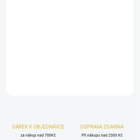
13.8.2026
−
+
Přidat do košíku
Shaikh Mohd Saeed Baraca Maracuja
je výrazná unisex
vůně s
dřevito-vanilkovým úvodem, aromaticko-
tabákovým srdcem
a
kořeněno-kaštanovým základem
.
Hřejivá, smyslná a velmi charismatická.
DETAILNÍ INFORMACE
ZEPTAT SE
HLÍDAT
DÁREK K OBJEDNÁVCE
DOPRAVA ZDARMA
za nákup nad 700Kč
Při nákupu nad 2500 Kč