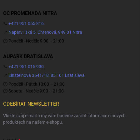
OC PROMENADA NITRA
📞
+421 951 055 816
📍
Napervillská 5, Chrenová, 949 01 Nitra
🕒 Pondělí - Neděle 9:00 – 21:00
AUPARK BRATISLAVA
📞
+421 951 015 930
📍
Einsteinova 3541/18, 851 01 Bratislava
🕒 Pondělí - Pátek 10:00 – 21:00
🕒 Sobota - Neděle 9:00 – 21:00
ODEBÍRAT NEWSLETTER
Vložte svůj e-mail a my vám budeme zasílat informace o nových
produktech na našem e-shopu.