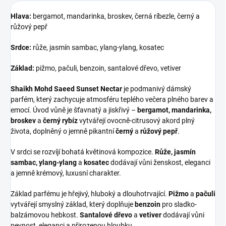
Hlava:
bergamot, mandarinka, broskev, černá ríbezle, černý a
růžový pepř
Srdce:
růže, jasmín sambac, ylang-ylang, kosatec
Základ:
pižmo, pačuli, benzoin, santalové dřevo, vetiver
Shaikh Mohd Saeed Sunset Nectar
je podmanivý dámský
parfém, který zachycuje atmosféru teplého večera plného barev a
emocí. Úvod vůně je šťavnatý a jiskřivý –
bergamot, mandarinka,
broskev
a
černý rybíz
vytvářejí ovocně-citrusový akord plný
života, doplněný o jemně pikantní
černý
a
růžový pepř
.
V srdci se rozvíjí bohatá květinová kompozice.
Růže, jasmín
sambac, ylang-ylang
a
kosatec
dodávají vůni ženskost, eleganci
a jemně krémový, luxusní charakter.
Základ parfému je hřejivý, hluboký a dlouhotrvající.
Pižmo
a
pačuli
vytvářejí smyslný základ, který doplňuje
benzoin
pro sladko-
balzámovou hebkost.
Santalové dřevo
a
vetiver
dodávají vůni
pevnost, eleganci a přirozenou hloubku.