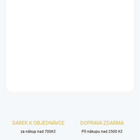
11.8.2026
−
+
Přidat do košíku
Shaikh Mohd Saeed Sunset Nectar
je ženská vůně s
ovocně-
citrusovým úvodem
, bohatým
květinovým srdcem
a hřejivým
dřevito-pižmovým základem
. Elegantní, smyslná a velmi
přitažlivá.
DETAILNÍ INFORMACE
ZEPTAT SE
HLÍDAT
DÁREK K OBJEDNÁVCE
DOPRAVA ZDARMA
za nákup nad 700Kč
Při nákupu nad 2500 Kč